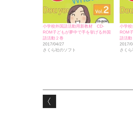
小学校外国語活動用新教材 CD-
小学校
ROM子どもが夢中で手を挙げる外国
ROM
語活動２巻
語活動
2017/04/27
2017/0
さくら社のソフト
さくら
Post navigation