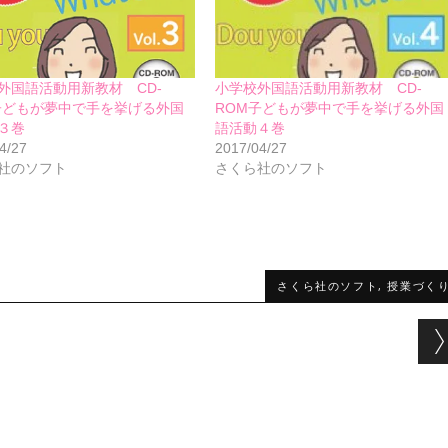
外国語活動用新教材 CD-
小学校外国語活動用新教材 CD-
子どもが夢中で手を挙げる外国
ROM子どもが夢中で手を挙げる外国
３巻
語活動４巻
4/27
2017/04/27
社のソフト
さくら社のソフト
さくら社のソフト
,
授業づく