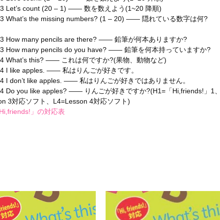
3 Let’s count (20 – 1) ―― 数を数えよう(1~20 降順)
3 What’s the missing numbers? (1 – 20) ―― 隠れている数字は何?
L3 How many pencils are there? ―― 鉛筆が何本ありますか?
L3 How many pencils do you have? ―― 鉛筆を何本持っていますか?
L4 What’s this? ―― これは何ですか?(果物、動物など)
L4 I like apples. ―― 私はりんごが好きです。
L4 I don’t like apples. ―― 私はりんごが好きではありません。
4 Do you like apples? ―― りんごが好きですか?(H1=「Hi,friends!」1
son 3対応ソフト、L4=Lesson 4対応ソフト)
,friends!」の対応表