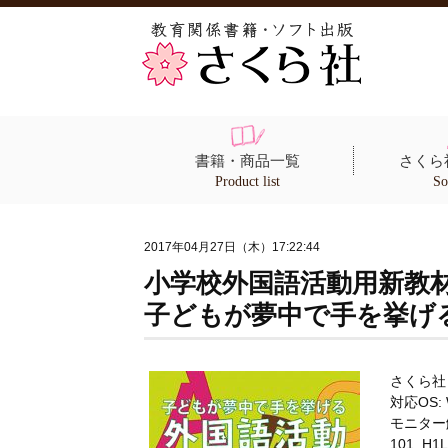
書籍・商品一覧
さくら
Product list
So
2017年04月27日（木）17:22:44
小学校外国語活動用新教材
子どもが夢中で手を挙げ
さくら社 監
対応OS: W
モニター
101_H1L