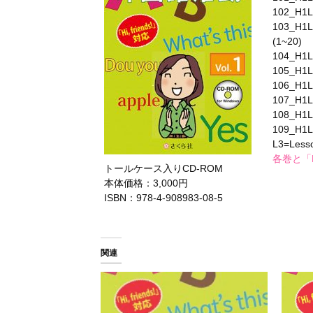
102_H1L
103_H1L
(1~20)
104_H1
105_H1
106_H1
107_H1
108_H1
109_H1L
L3=Les
各巻と「Hi
トールケース入りCD-ROM
本体価格：3,000円
ISBN：978-4-908983-08-5
関連