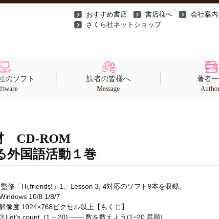
おすすめ書店
書店様へ
会社案内
さくら社ネットショップ
社のソフト
読者の皆様へ
著者一
ftware
Message
Autho
 CD-ROM
る外国語活動１巻
修「Hi,friends!」1、Lesson 3, 4対応のソフト9本を収録。
indows 10/8.1/8/7
解像度:1024×768ピクセル以上【もくじ】
3 Let’s count. (1 – 20) ―― 数を数えよう(1~20 昇順)