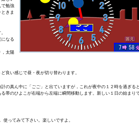
んで勉強
ッときま
す。
夜になる
り，太陽
うど良い感じで昼・夜が切り替わります。
時計の真ん中に「ごご」と出ていますが，これが夜中の１２時を過ぎる
ある帯のひよこが右端から左端に瞬間移動します。新しい１日の始まり
ひ， 使ってみて下さい。楽しいですよ。