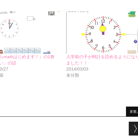
らmathはじめます！』の1巻
入学前の子が時計を読めるようにな
い」の話
ました！！
0/27
2014/03/03
稿
未分類
算数