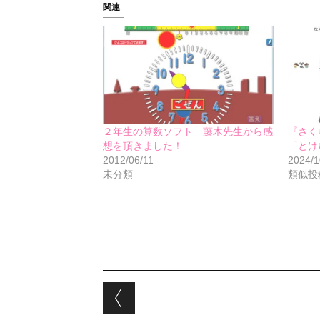
関連
２年生の算数ソフト 藤木先生から感
『さく
想を頂きました！
「とけ
2012/06/11
2024/1
未分類
類似投
Post navigation