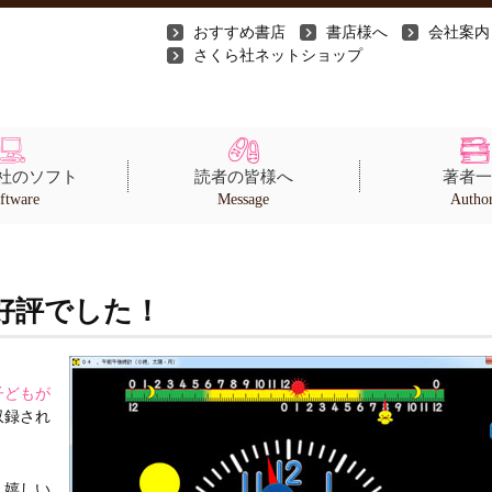
おすすめ書店
書店様へ
会社案内
さくら社ネットショップ
社のソフト
読者の皆様へ
著者一
ftware
Message
Autho
好評でした！
子どもが
収録され
，嬉しい