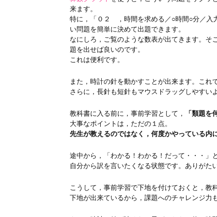
来ます。
特に，「０２ ，時間を求める／○時間○分／入
い問題を簡単に決めて出題できます。
なにしろ，ご覧のような数表が出てきます。そ
題を出せば良いのです。
これは便利です。
また，時計の針を動かすことが出来ます。これ
さらに，長針も短針もマウスドラッグしやすい
教科書に入る前に，事前学習として，
「類題を
大事なポイントは，ただの１点。
先生が教えるのではなく，何度かやっている内
途中から，「わかる！わかる！だって・・・」
自分から訳を言いたくなる状態です。ありがた
こうして，事前学習で下地を付けておくと，教
下地が出来ているから，課題へのチャレンジ力