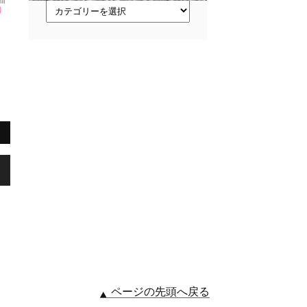
ト
り
ピ
ッ
ク
ス
,
ページの先頭へ戻る