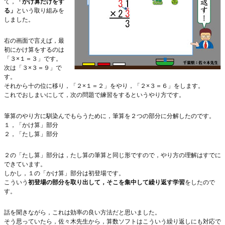
て，
「かけ算だけをす
る」
という取り組みを
しました。
右の画面で言えば，最
初にかけ算をするのは
「３×１＝３」です。
次は「３×３＝９」で
す。
それから十の位に移り，「２×１＝２」をやり，「２×３＝６」をします。
これでおしまいにして，次の問題で練習をするというやり方です。
筆算のやり方に馴染んでもらうために，筆算を２つの部分に分解したのです。
１，「かけ算」部分
２，「たし算」部分
２の「たし算」部分は，たし算の筆算と同じ形ですので，やり方の理解はすでに
できています。
しかし，１の「かけ算」部分は初登場です。
こういう
初登場の部分を取り出して，そこを集中して繰り返す学習
をしたので
す。
話を聞きながら，これは効率の良い方法だと思いました。
そう思っていたら，佐々木先生から，算数ソフトはこういう繰り返しにも対応で