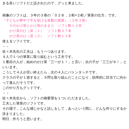
きる良いソフトだと話されたので，グッと来ました。
画像のソフトは、３年の３巻の「０２Ｂ，２桁×２桁／筆算の仕方」です。
『子どもが夢中で手を挙げる算数の授業』（３年３巻）
０のかけ算とかけ算のきまり ソフト数１３本
かけ算のひっ算（１） ソフト数３７本
かけ算のひっ算（２） ソフト数１３本
使えるソフトです。
－－
佐々木先生の工夫は，もう一つあります。
４人で１つの筆算に取り組むという工夫です。
１番目の人が，始めのかけ算「三一が１！」と言い，次の子が「三三が９！」と
いいます。
こうして４人が言い終えたら，次の４人にバトンタッチです。
クラスの子が１巡すると，９問も取り組んだことになり，効率的に目当てに向か
って進んだそうです。
このやり方もグッドです。
－－
佐々木先生から，ソフトの御要望を１ついただきました。
工夫した筆算のソフトです。
その場で，こんな感じかなと話しをして，あっという間に，どんな作りにするか
決まりました。
明日，作ろうと思います。