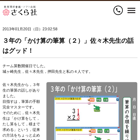
call
2013年01月20日（日）23:02:58
３年の「かけ算の筆算（２）」佐々木先生の話
はグッド！
チーム算数開催日でした。
城ヶ崎先生，佐々木先生，押田先生と私の４人です。
佐々木先生から，３年
生の筆算の話しがあり
ました。
目指すは，筆算の手順
完全マスターです。
そのために，佐々木先
生は「かけ算をして，
たし算をして，積まで
求める」という，従来
の方法をちょっと止め