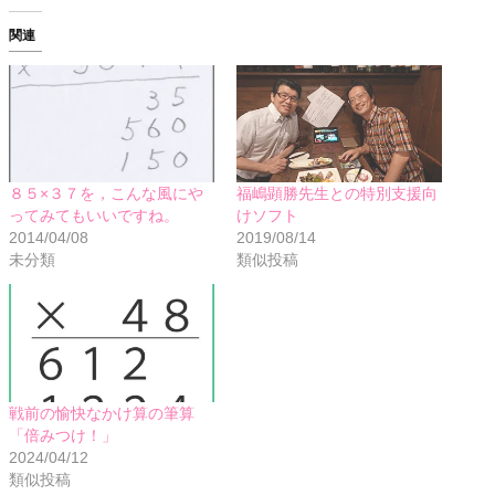
関連
８５×３７を，こんな風にや
福嶋顕勝先生との特別支援向
ってみてもいいですね。
けソフト
2014/04/08
2019/08/14
未分類
類似投稿
戦前の愉快なかけ算の筆算
「倍みつけ！」
2024/04/12
類似投稿