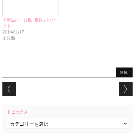
５年生の「分数÷整数」のソ
フト
2014/01/17
未分類
算数,
Post navigation
トピックス
ト
ピ
ッ