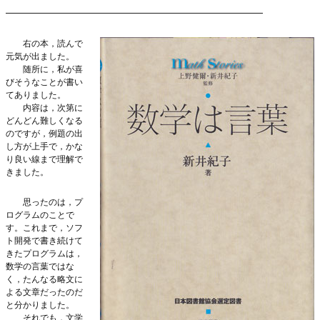
━━━━━━━━━━━━━━━━━━━━━━━━━━━━━━
右の本，読んで
元気が出ました。
随所に，私が喜
びそうなことが書い
てありました。
内容は，次第に
どんどん難しくなる
のですが，例題の出
し方が上手で，かな
り良い線まで理解で
きました。
思ったのは，プ
ログラムのことで
す。これまで，ソフ
ト開発で書き続けて
きたプログラムは，
数学の言葉ではな
く，たんなる略文に
よる文章だったのだ
と分かりました。
それでも，文学