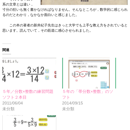
系の文章とは違い，
寸分の狂いも無く書かなければなりません。そんなところが，数学的に感じられ
るのだとわかり，なかなか面白いと感じました。
この本の著者の新井紀子先生はきっと大学でも上手な教え方をされていると
思います。読んでいて，その筋道に感心させられました。
関連
５年／分数×整数の練習問題
５年の「帯分数×整数」のソ
ソフト２本目
フト
2011/06/04
2014/09/15
未分類
未分類