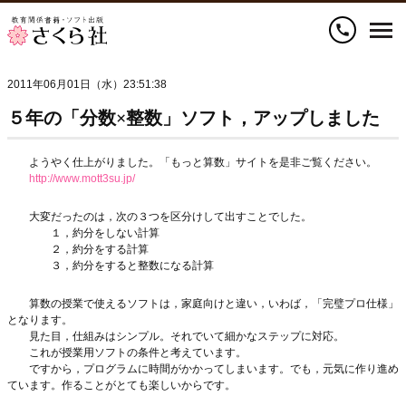
call
2011年06月01日（水）23:51:38
５年の「分数×整数」ソフト，アップしました
ようやく仕上がりました。「もっと算数」サイトを是非ご覧ください。
http://www.mott3su.jp/
大変だったのは，次の３つを区分けして出すことでした。
１，約分をしない計算
２，約分をする計算
３，約分をすると整数になる計算
算数の授業で使えるソフトは，家庭向けと違い，いわば，「完璧プロ仕様」
となります。
見た目，仕組みはシンプル。それでいて細かなステップに対応。
これが授業用ソフトの条件と考えています。
ですから，プログラムに時間がかかってしまいます。でも，元気に作り進め
ています。作ることがとても楽しいからです。