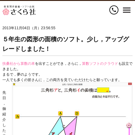
call
2013年11月04日（月）23:56:55
５年生の図形の面積のソフト。少し，アップグ
レードしました！
扶桑社から算数の本
を出すことができ，さらに，
算数ソフトのクラウド
も設立で
きました。
まるで，夢のようです。
一人でも多くの皆さんに，この両方を見ていただけたらと願っています。
先
日
，
御
紹
介
し
た