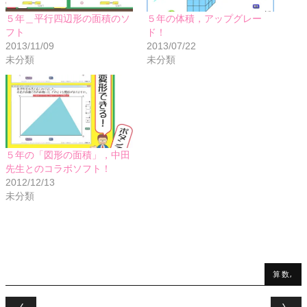
５年＿平行四辺形の面積のソ
５年の体積，アップグレー
フト
ド！
2013/11/09
2013/07/22
未分類
未分類
５年の「図形の面積」，中田
先生とのコラボソフト！
2012/12/13
未分類
算数,
Post navigation