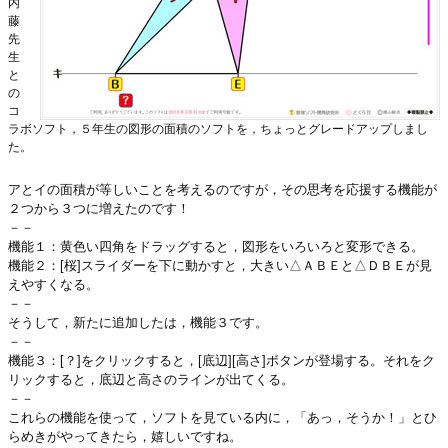
内
藤
先
生
と
の
コ
ラボソフト，５年生の図形の面積のソフトを，ちょっとグレードアップしまし
た。
アとイの面積が等しいことを考えるのですが，その思考を応援する機能が
２つから３つに増えたのです！
－－
機能１：黄色い四角をドラッグすると，図形をいろいろと変形できる。
機能２：[桜]スライダーを下に動かすと，大きい△ＡＢＥと△ＤＢＥが見
えやすくなる。
－－
そうして，新たに追加したは，機能３です。
－－
機能３：[？]をクリックすると，[底辺][高さ]ボタンが登場する。それをク
リックすると，底辺と高さのラインが出てくる。
－－
これらの機能を使って，ソフトを見ている内に，「あっ，そうか！」とひ
らめきがやってきたら，嬉しいですね。