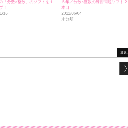
の「分数×整数」のソフトを１
５年／分数×整数の練習問題ソフト２
プ！
本目
1/16
2011/06/04
未分類
算数