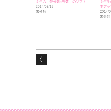
５年の「帯分数×整数」のソフト
５年生
2014/09/15
本アッ
未分類
2014/0
未分類
Post navigation