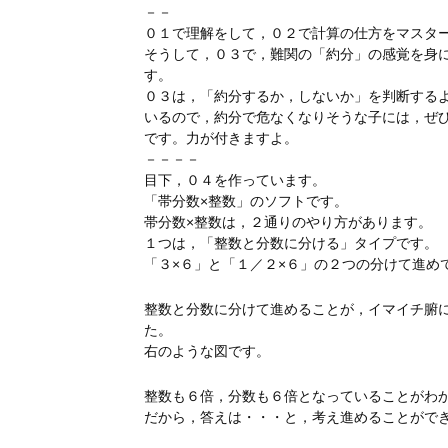
－－
０１で理解をして，０２で計算の仕方をマスタ
そうして，０３で，難関の「約分」の感覚を身
す。
０３は，「約分するか，しないか」を判断する
いるので，約分で危なくなりそうな子には，ぜ
です。力が付きますよ。
－－－－
目下，０４を作っています。
「帯分数×整数」のソフトです。
帯分数×整数は，２通りのやり方があります。
１つは，「整数と分数に分ける」タイプです。
「３×６」と「１／２×６」の２つの分けて進め
整数と分数に分けて進めることが，イマイチ腑
た。
右のような図です。
整数も６倍，分数も６倍となっていることがわ
だから，答えは・・・と，考え進めることがで