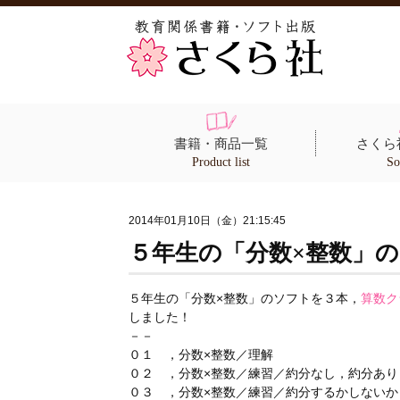
書籍・商品一覧
さくら
Product list
So
2014年01月10日（金）21:15:45
５年生の「分数×整数」
５年生の「分数×整数」のソフトを３本，
算数ク
しました！
－－
０１ ，分数×整数／理解
０２ ，分数×整数／練習／約分なし，約分あり
０３ ，分数×整数／練習／約分するかしないか