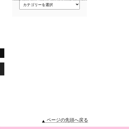
ト
ピ
ッ
ク
ス
,
ページの先頭へ戻る