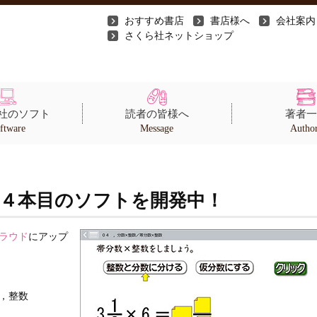
おすすめ書店
書店様へ
会社案内
さくら社ネットショップ
社のソフト
読者の皆様へ
著者一
ftware
Message
Autho
の４本目のソフトを開発中！
ラウド
にアップ
，整数