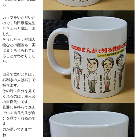
も！
カップをいただいた
ので，前田康裕先生
とちょっと電話しま
した。
そうしたら，登場人
物などの配置も，実
に良く考えられてい
ることがわかりまし
た。
自分で飲むときは，
右利きの人は右手で
持ちます。
その時，自分を見て
くれるのは，主人公
の吉良先生です。
見通しを持って進ん
でいく吉良先生が自
分を見てくれるので
す。
力が湧いてきます
ね。