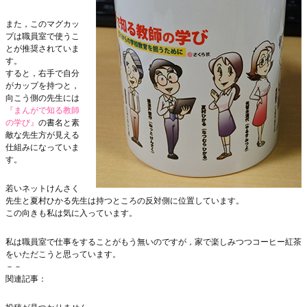
また，このマグカッ
プは職員室で使うこ
とが推奨されていま
す。
すると，右手で自分
がカップを持つと，
向こう側の先生には
『まんがで知る教師
の学び』
の書名と素
敵な先生方が見える
仕組みになっていま
す。
若いネットけんさく
先生と夏村ひかる先生は持つところの反対側に位置しています。
この向きも私は気に入っています。
私は職員室で仕事をすることがもう無いのですが，家で楽しみつつコーヒー紅茶
をいただこうと思っています。
－－
関連記事：