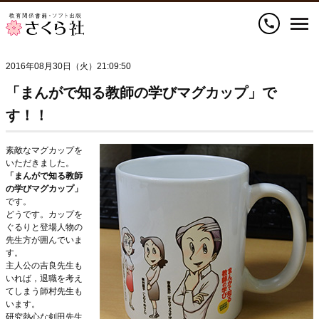
call
2016年08月30日（火）21:09:50
「まんがで知る教師の学びマグカップ」で
す！！
素敵なマグカップを
いただきました。
「まんがで知る教師
の学びマグカップ」
です。
どうです。カップを
ぐるりと登場人物の
先生方が囲んでいま
す。
主人公の吉良先生も
いれば，退職を考え
てしまう師村先生も
います。
研究熱心な剣田先生