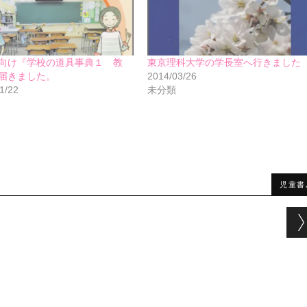
向け『学校の道具事典１ 教
東京理科大学の学長室へ行きました
届きました。
2014/03/26
1/22
未分類
児童書