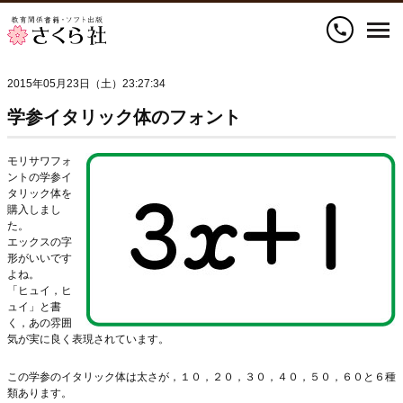
call
2015年05月23日（土）23:27:34
学参イタリック体のフォント
モリサワフォ
ントの学参イ
タリック体を
購入しまし
た。
エックスの字
形がいいです
よね。
「ヒュイ，ヒ
ュイ」と書
く，あの雰囲
気が実に良く表現されています。
この学参のイタリック体は太さが，１０，２０，３０，４０，５０，６０と６種
類あります。