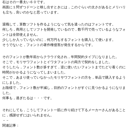
右はその一番太い６０です。
画面に１問ずつドーンと映し出すときには，このぐらいの太さがあるとメリハリ
も立ち，良いのかなと思っています。
退職して，算数ソフトを作るようになって気を遣ったのはフォントです。
何しろ，商用としてソフトを開発しているので，数千円で売っているようなフォ
ントは全部使えません。
少ししか入っていないのに，何万円もするフォントを購入して使います。
そうでないと，フォントの著作権侵害が発生するからです。
そのフォントが数年前からクラウド化され，年間契約タイプになりました。
そこで，モリサワフォントとイワタフォントの両方で契約をしました。
そうしたら，フォント数が多すぎて，逆に使いたいフォントまでたどり着くのに
時間がかかるようになってしまいました。
そこで，あまり使っていなかったモリサワフォントの方を，単品で購入するよう
にしました。
お陰様で，フォント数が半減し，目的のフォントがすぐに見つかるようになりま
した。
何事も，過ぎたるは・・・です。
それにしても，こうしてフォント一筋に作り続けて下るメーカーさんがあること
に，感謝せずにはいられません。
－－
関連記事：