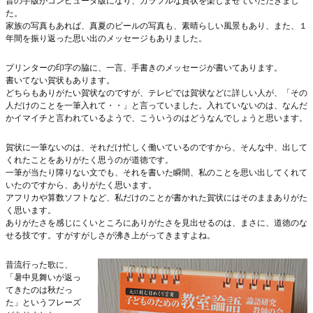
昔の芋版がコンピュータ版になり、カラフルな賀状を楽しませていただきまし
た。
家族の写真もあれば、真夏のビールの写真も、素晴らしい風景もあり、また、１
年間を振り返った思い出のメッセージもありました。
プリンターの印字の脇に、一言、手書きのメッセージが書いてあります。
書いてない賀状もあります。
どちらもありがたい賀状なのですが、テレビでは賀状などに詳しい人が、「その
人だけのことを一筆入れて・・」と言っていました。入れていないのは、なんだ
かイマイチと言われているようで、こういうのはどうなんでしょうと思います。
賀状に一筆ないのは、それだけ忙しく働いているのですから、そんな中、出して
くれたことをありがたく思うのが道徳です。
一筆が当たり障りない文でも、それを書いた瞬間、私のことを思い出してくれて
いたのですから、ありがたく思います。
アフリカや算数ソフトなど、私だけのことが書かれた賀状にはそのままありがた
く思います。
ありがたさを感じにくいところにありがたさを見出せるのは、まさに、道徳のな
せる技です。すがすがしさが沸き上がってきますよね。
昔流行った歌に、
「暑中見舞いが返っ
てきたのは秋だっ
た」というフレーズ