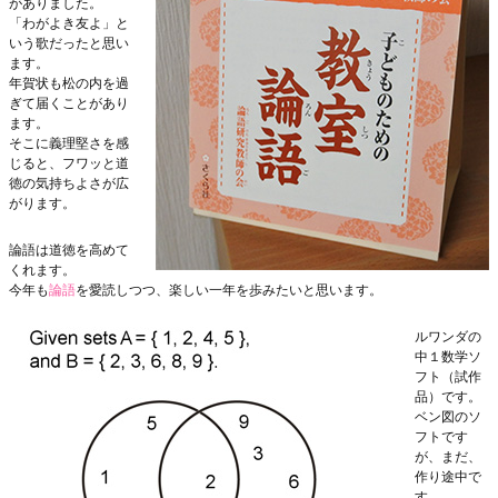
がありました。
「わがよき友よ」と
いう歌だったと思い
ます。
年賀状も松の内を過
ぎて届くことがあり
ます。
そこに義理堅さを感
じると、フワッと道
徳の気持ちよさが広
がります。
論語は道徳を高めて
くれます。
今年も
論語
を愛読しつつ、楽しい一年を歩みたいと思います。
ルワンダの
中１数学ソ
フト（試作
品）です。
ベン図のソ
フトです
が、まだ、
作り途中で
す。