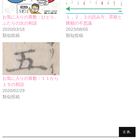
お気に入りの算数：ひとり、
１，２，３の読み方、昇順と
ふたりの次の和語
降順の不思議
2020/03/18
2023/08/05
類似投稿
類似投稿
お気に入りの算数：１１から
１９の和語
2020/02/29
類似投稿
古典,