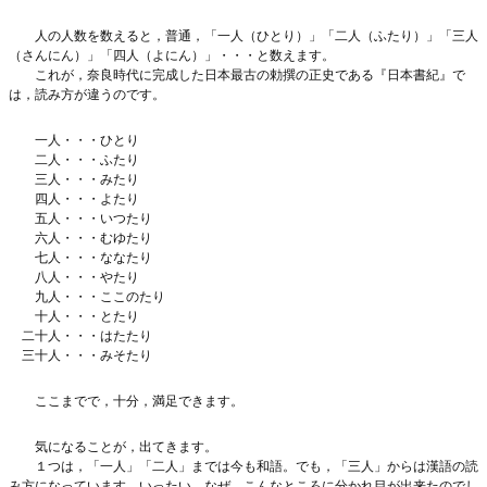
人の人数を数えると，普通，「一人（ひとり）」「二人（ふたり）」「三人
（さんにん）」「四人（よにん）」・・・と数えます。
これが，奈良時代に完成した日本最古の勅撰の正史である『日本書紀』で
は，読み方が違うのです。
一人・・・ひとり
二人・・・ふたり
三人・・・みたり
四人・・・よたり
五人・・・いつたり
六人・・・むゆたり
七人・・・ななたり
八人・・・やたり
九人・・・ここのたり
十人・・・とたり
二十人・・・はたたり
三十人・・・みそたり
ここまでで，十分，満足できます。
気になることが，出てきます。
１つは，「一人」「二人」までは今も和語。でも，「三人」からは漢語の読
み方になっています。いったい，なぜ，こんなところに分かれ目が出来たのでし