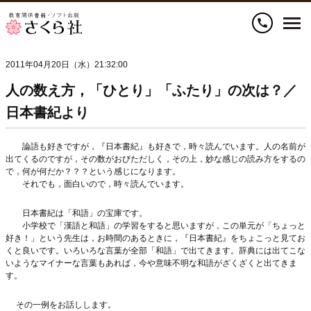
call
2011年04月20日（水）21:32:00
人の数え方，「ひとり」「ふたり」の次は？／
日本書紀より
論語も好きですが，『日本書紀』も好きで，時々読んでいます。人の名前が
出てくるのですが，その数がおびただしく，その上，妙な感じの読み方をするの
で，何が何だか？？？という感じになります。
それでも，面白いので，時々読んでいます。
日本書紀は「和語」の宝庫です。
小学校で「漢語と和語」の学習をすると思いますが，この単元が「ちょっと
好き！」という先生は，お時間のあるときに，『日本書紀』をちょこっと見てお
くと良いです。いろいろな言葉が全部「和語」で出てきます。辞典には出てこな
いようなマイナーな言葉もあれば，今や意味不明な和語がざくざくと出てきま
す。
その一例をお話しします。