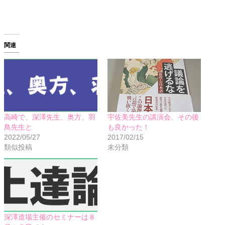
関連
高崎で、深澤先生、奥方、羽
宇佐美先生の講演会、その後
鳥先生と
も良かった！
2022/05/27
2017/02/15
類似投稿
未分類
深澤道場主催のセミナーは８