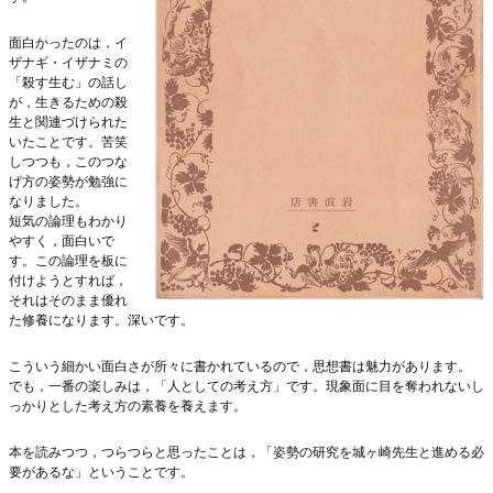
面白かったのは，イ
ザナギ・イザナミの
「殺す生む」の話し
が，生きるための殺
生と関連づけられた
いたことです。苦笑
しつつも，このつな
げ方の姿勢が勉強に
なりました。
短気の論理もわかり
やすく，面白いで
す。この論理を板に
付けようとすれば，
それはそのまま優れ
た修養になります。深いです。
こういう細かい面白さが所々に書かれているので，思想書は魅力があります。
でも，一番の楽しみは，「人としての考え方」です。現象面に目を奪われないし
っかりとした考え方の素養を養えます。
本を読みつつ，つらつらと思ったことは，「姿勢の研究を城ヶ崎先生と進める必
要があるな」ということです。