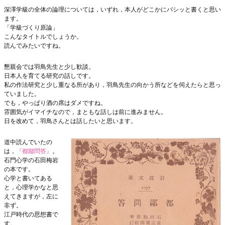
深澤学級の全体の論理については，いずれ，本人がどこかにバシッと書くと思い
ます。
「学級づくり原論」
こんなタイトルでしょうか。
読んでみたいですね。
懇親会では羽鳥先生と少し歓談。
日本人を育てる研究の話しです。
私の作法研究と少し重なる所があり，羽鳥先生の向かう所などを伺えたらと思っ
ていました。
でも，やっぱり酒の席はダメですね。
雰囲気がイマイチなので，まともな話しは前に進みません。
日を改めて，羽鳥さんとは話したいと思います。
道中読んでいたの
は，
『都鄙問答』
。
石門心学の石田梅岩
の本です。
心学と書いてある
と，心理学かなと思
えてきますが，左に
非ず。
江戸時代の思想書で
す。