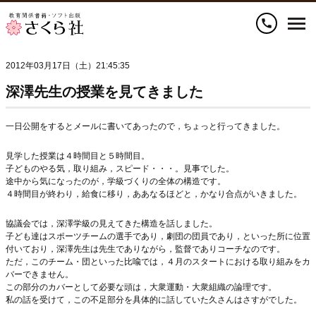
call
2012年03月17日（土）21:45:35
深澤先生の授業を見てきました
一日公開をするとメールに書いてあったので，ちょっと行ってきました。
見学した授業は４時間目と５時間目。
子どものやる気，取り組み，スピード・・・。見事でした。
途中から気になったのが，学級づくりの全体の構造です。
４時間目が終わり，給食に移り，ああなるほどと，かなり合点がいきました。
協議会では，深澤学級の見えてきた構造を話しました。
子ども達はスポーツチームの選手であり，劇団の団員であり，といった所に位置
付いており，深澤先生は先生でありながら，監督でありコーチなのです。
ただ，このチーム・団といった比喩では，４月のスタートにおける取り組みをカ
バーできません。
この部分のカバーとして必要な頭は，大衆運動・大衆組織の論理です。
私の話を受けて，この不足部分を具体的に話していた久さんはさすがでした。