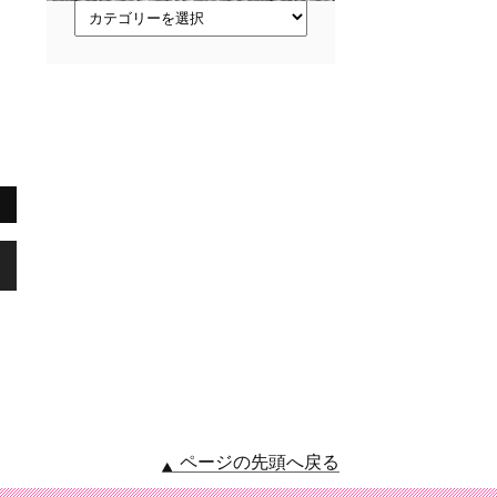
ト
ピ
ッ
ク
ス
,
ページの先頭へ戻る