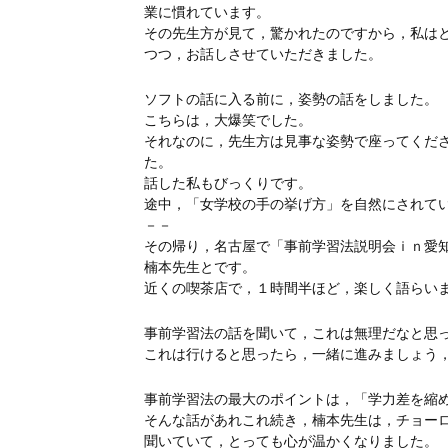
業に慣れています。
その先生方が見て，驚かれたのですから，私は
つつ，お話しさせていただきました。
ソフトの話に入る前に，姿勢の話をしました。
こちらは，大爆笑でした。
それなのに，先生方は見事な姿勢で座ってくだ
た。
話した私もびっくりです。
途中，「女学校の手の挙げ方」を自然にされて
－－
その帰り，名古屋で「事前学習法説明会ｉｎ愛
楠本先生とです。
近くの喫茶店で，１時間半ほど，楽しく語らい
事前学習法の話を聞いて，これは無理だなと思
これは行けると思ったら，一緒に進みましょう
事前学習法の最大のポイントは，「学力差を縮
そんな話があれこれ続き，楠本先生は，チョー
聞いていて，とっても心が温かくなりました。