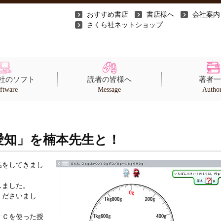
おすすめ書店
書店様へ
会社案内
さくら社ネットショップ
社のソフト
読者の皆様へ
著者一
ftware
Message
Autho
愛知」を楠本先生と！
話をしてきまし
しました。
くださいまし
ＰＣを使った授