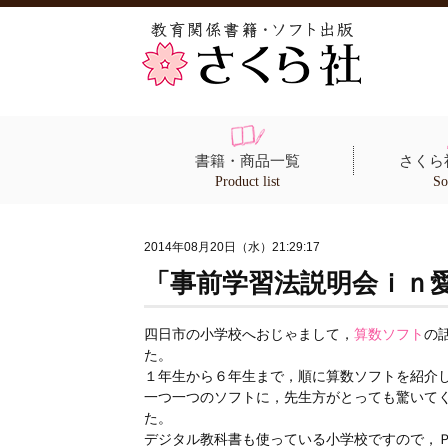
書籍・商品一覧
さくら
Product list
So
2014年08月20日（水）21:29:17
「事前学習法説明会ｉｎ
四日市の小学校へおじゃまして，
算数ソフト
の
た。
１年生から６年生まで，順に算数ソフトを紹介
一つ一つのソフトに，先生方がとっても驚いて
た。
デジタル教科書も使っている小学校ですので，