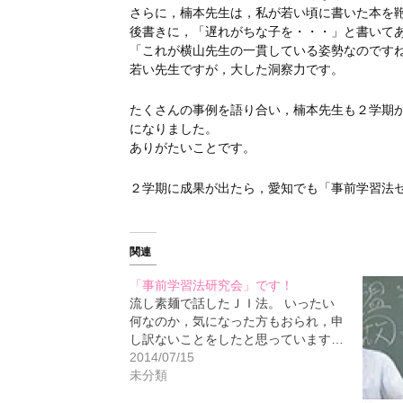
さらに，楠本先生は，私が若い頃に書いた本を
後書きに，「遅れがちな子を・・・」と書いて
「これが横山先生の一貫している姿勢なのです
若い先生ですが，大した洞察力です。
たくさんの事例を語り合い，楠本先生も２学期
になりました。
ありがたいことです。
２学期に成果が出たら，愛知でも「事前学習法
関連
「事前学習法研究会」です！
流し素麺で話したＪＩ法。 いったい
何なのか，気になった方もおられ，申
し訳ないことをしたと思っています…
2014/07/15
未分類