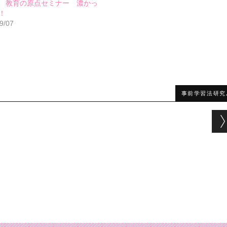
 教育の原点セミナー 濃かっ
！
9/07
事前学習法研究