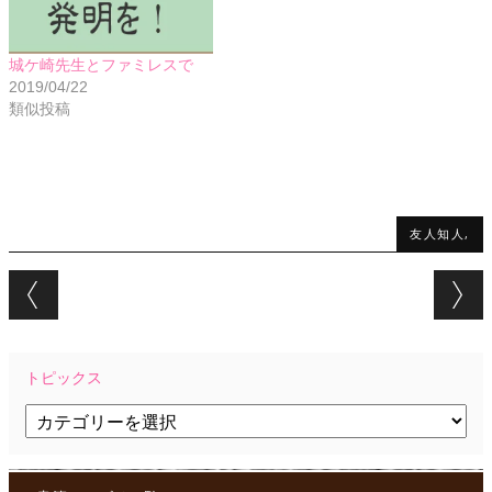
城ケ崎先生とファミレスで
2019/04/22
類似投稿
友人知人,
Post navigation
トピックス
ト
ピ
ッ
ク
ス