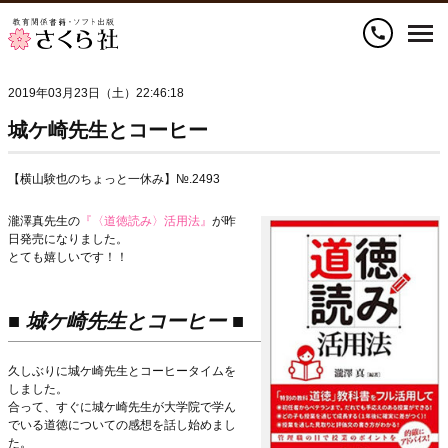
call
2019年03月23日（土）22:46:18
城ケ崎先生とコーヒー
【横山験也のちょっと一休み】№.2493
瀧澤真先生の
『〈道徳読み〉活用法』
が昨
日発売になりました。
とても嬉しいです！！
■ 城ケ崎先生とコーヒー ■
久しぶりに城ケ崎先生とコーヒータイムを
しました。
合って、すぐに城ケ崎先生が大学院で学ん
でいる道徳についての感想を話し始めまし
た。