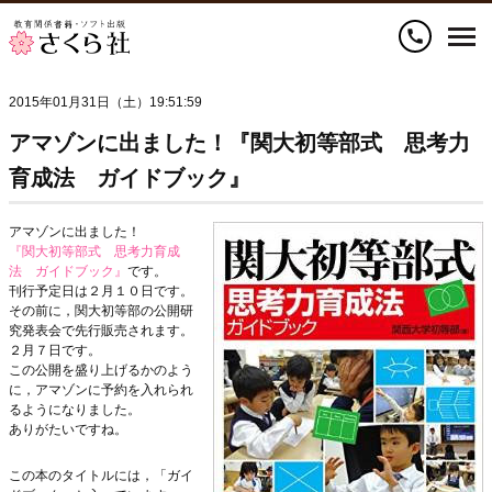
call
2015年01月31日（土）19:51:59
アマゾンに出ました！『関大初等部式 思考力
育成法 ガイドブック』
アマゾンに出ました！
『関大初等部式 思考力育成
法 ガイドブック』
です。
刊行予定日は２月１０日です。
その前に，関大初等部の公開研
究発表会で先行販売されます。
２月７日です。
この公開を盛り上げるかのよう
に，アマゾンに予約を入れられ
るようになりました。
ありがたいですね。
この本のタイトルには，「ガイ