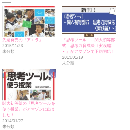
先週発売の『アエラ』
『思考ツール ～関大初等部
2015/11/23
式 思考力育成法〈実践編〉
未分類
～』がアマゾンで予約開始！
2013/01/19
未分類
関大初等部の『思考ツールを
使う授業』がアマゾンに出ま
した！
2014/01/27
未分類