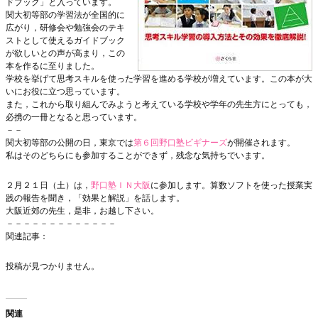
ドブック」と入っています。
関大初等部の学習法が全国的に
広がり，研修会や勉強会のテキ
ストとして使えるガイドブック
が欲しいとの声が高まり，この
本を作るに至りました。
学校を挙げて思考スキルを使った学習を進める学校が増えています。この本が大
いにお役に立つ思っています。
また，これから取り組んでみようと考えている学校や学年の先生方にとっても，
必携の一冊となると思っています。
－－
関大初等部の公開の日，東京では
第６回野口塾ビギナーズ
が開催されます。
私はそのどちらにも参加することができず，残念な気持ちでいます。
２月２１日（土）は，
野口塾ＩＮ大阪
に参加します。算数ソフトを使った授業実
践の報告を聞き，「効果と解説」を話します。
大阪近郊の先生，是非，お越し下さい。
－－－－－－－－－－－－－
関連記事：
投稿が見つかりません。
関連