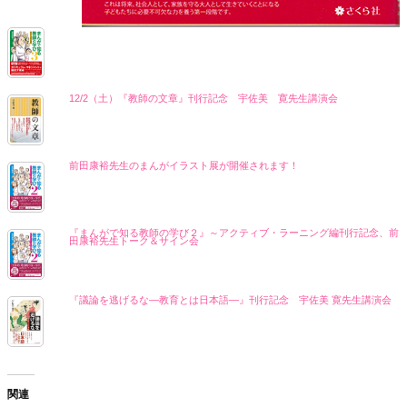
12/2（土）『教師の文章』刊行記念 宇佐美 寛先生講演会
前田康裕先生のまんがイラスト展が開催されます！
『まんがで知る教師の学び２』～アクティブ・ラーニング編刊行記念、前
田康裕先生トーク＆サイン会
『議論を逃げるな―教育とは日本語―』刊行記念 宇佐美 寛先生講演会
関連