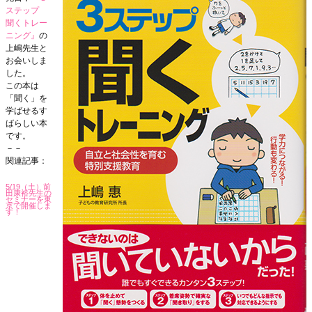
ステップ
聞くトレー
ニング』
の
上嶋先生と
お会いしま
した。
この本は
「聞く」を
学ばせるす
ばらしい本
です。
－－
関連記事：
5/19（土）前
田康裕先生の
セミナーを東
京で開催しま
す！