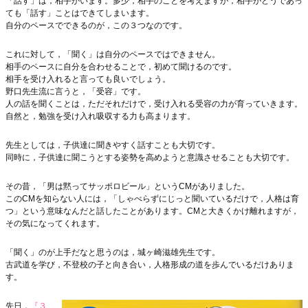
「話す」は，相手がいます。多少，相手のことを考えますが，相手がどうであっ
ても「話す」ことはできてしまいます。
自分のペースでできるのが，この３つなのです。
これに対して，「聞く」は自分のペースではできません。
相手のペースに自分を合わせることで，初めて聞けるのです。
相手を受け入れると言っても良いでしょう。
野口先生流に言うと，「受容」です。
人の話を聞くことは，ただそれだけで，受け入れる受容の力が育っていきます。
自然と，勉強を受け入れ吸収する力も高まります。
先生としては，子供達に聞きやすく話すことも大切です。
同時に，子供達に聞こうとする姿勢を高めようと意識させることも大切です。
その昔，「男は黙ってサッポロビール」というCMがありました。
このCMを知らない人には，「しゃべらずにじっと聞いているだけで，人格は育
つ」という意味なんだと話したことがあります。CMと大きくかけ離れますが，
その気になってくれます。
「聞く」のが上手だなと思うのは，城ヶ崎滋雄先生です。
古武道を学び，不登校の子と向き合い，人格形成の道を歩んでいるだけありま
す。
先日，
『３