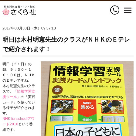
call
2017年03月30日（木）09:37:13
明日は木村明憲先生のクラスがＮＨＫのＥテレ
で紹介されます！
明日（３１日）の
朝、９：３０～１
０：００は、ＮＨＫ
のＥテレですね。
木村明憲先生のクラ
スで、
『情報学習支
援ツール』
の「実践
カード」を使ってい
る様子が紹介されま
す。
NHK for schoolアワ
ード2016
という番
組です。