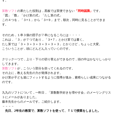
す。
算数ソフト
の果たした役割は，黒板では実便できない
「同時認識」
です。
「図」「数」「かけ算の式」「たし算の式」
この４つを，「３×１」から「３×９」まで，順次，同時に見ることができま
す。
そのため，１串３個の団子が７串になるころには・・・・
これは，「３」が７つであり，「３×７」とかけ算では書く。
たし算では「３＋３＋３＋３＋３＋３＋３」とかくけど，ちょっと大変。
こういうことが，頭にどんどん入っていくのです。
クリック一つで，上り・下りの切り替えができるので，頭の中はかなりしっかり
してきます。
算数ソフト
が，こういう部分を担ってくれるのです。
その上に，教える先生の力が発揮されます。
かけ算が子ども達にフィットするように指導が進み，素晴らしい成果につながる
のです。
九九のソフトについて，一昨日，「算数数学好きを増やす会」のメーリングリス
トにメールがありました。
藤本先生からのメールです。ご紹介します。
－－－－
　先日、2年生の教室で、算数ソフトを使って、Ｔ１で授業をしました。