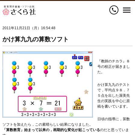
call
2011年11月21日（月）16:54:48
かけ算九九の算数ソフト
『教師のチカラ』８
号の校正が届きまし
た。
かけ算九九のテスト
で，平均点９８．７
５点を出した渥美先
生の実
践を中心に原
稿を書いています。
日頃の指導に，算数
ソフトを加えたら，この素晴らしい結果になり
ました。
「算数教育」始まって以来の，画期的な変化が起こっている
のだと
思っていま