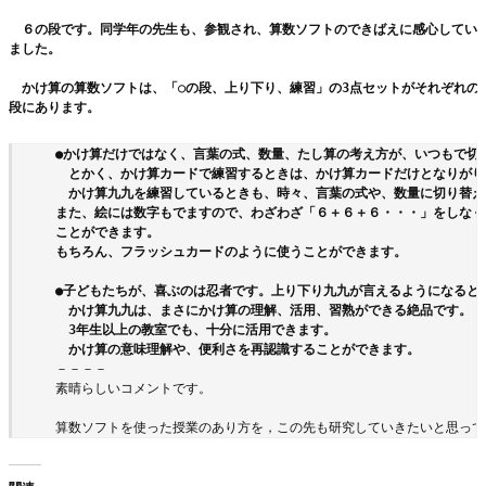
　６の段です。同学年の先生も、参観され、算数ソフトのできばえに感心してい
ました。
　かけ算の算数ソフトは、「○の段、上り下り、練習」の3点セットがそれぞれの
段にあります。
●かけ算だけではなく、言葉の式、数量、たし算の考え方が、いつもで切
　とかく、かけ算カードで練習するときは、かけ算カードだけとなりがり
　かけ算九九を練習しているときも、時々、言葉の式や、数量に切り替え
また、絵には数字もでますので、わざわざ「６＋６＋６・・・」をしなく
ことができます。
もちろん、フラッシュカードのように使うことができます。
●子どもたちが、喜ぶのは忍者です。上り下り九九が言えるようになると
　かけ算九九は、まさにかけ算の理解、活用、習熟ができる絶品です。
　3年生以上の教室でも、十分に活用できます。
　かけ算の意味理解や、便利さを再認識することができます。
－－－－

素晴らしいコメントです。

算数ソフトを使った授業のあり方を，この先も研究していきたいと思って