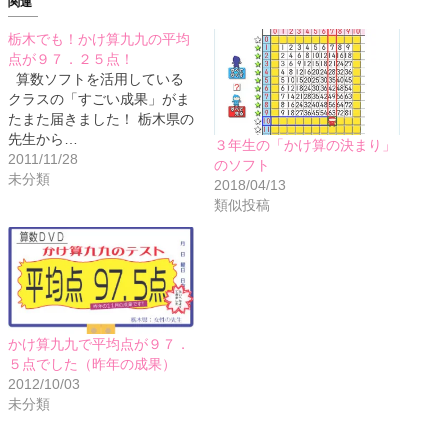
関連
栃木でも！かけ算九九の平均
点が９７．２５点！
算数ソフトを活用している
クラスの「すごい成果」がま
たまた届きました！ 栃木県の
先生から…
３年生の「かけ算の決まり」
2011/11/28
のソフト
未分類
2018/04/13
類似投稿
かけ算九九で平均点が９７．
５点でした（昨年の成果）
2012/10/03
未分類