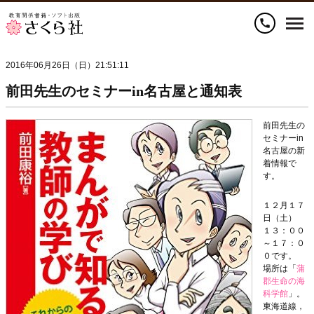
call
2016年06月26日（日）21:51:11
前田先生のセミナーin名古屋と通知表
前田先生の
セミナーin
名古屋の新
着情報で
す。
１２月１７
日（土）
１３：００
～１７：０
０です。
場所は「
蒲
郡生命の海
科学館
」。
東海道線，