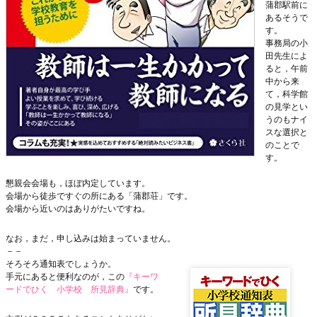
蒲郡駅前に
あるそうで
す。
事務局の小
田先生によ
ると，午前
中から来
て，科学館
の見学とい
うのもナイ
スな選択と
のことで
す。
懇親会会場も，ほぼ内定しています。
会場から徒歩ですぐの所にある「
蒲郡荘
」です。
会場から近いのはありがたいですね。
なお，まだ，申し込みは始まっていません。
－－
そろそろ通知表でしょうか。
手元にあると便利なのが，この
『キーワ
ードでひく 小学校 所見辞典』
です。