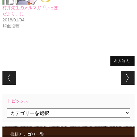
村井先生のメルマガ「いっぽ
だより」に！
2018/01/04
類似投稿
友人知人,
Post navigation
トピックス
ト
ピ
ッ
ク
ス
書籍カテゴリ一覧