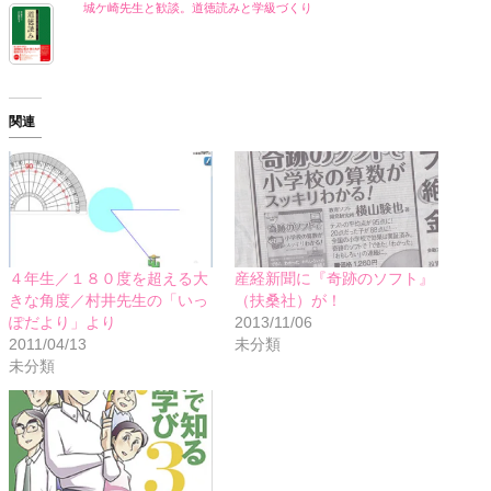
城ケ崎先生と歓談。道徳読みと学級づくり
関連
４年生／１８０度を超える大
産経新聞に『奇跡のソフト』
きな角度／村井先生の「いっ
（扶桑社）が！
ぽだより」より
2013/11/06
2011/04/13
未分類
未分類