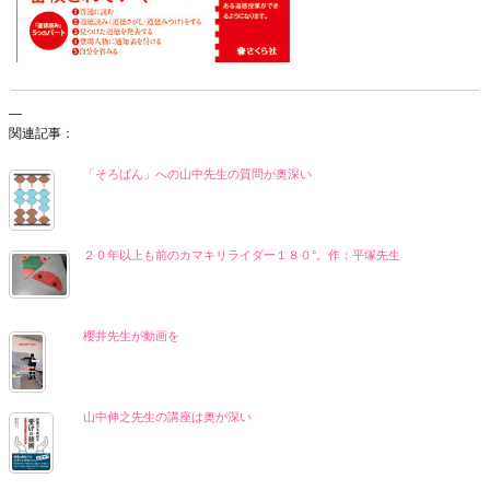
—
関連記事：
「そろばん」への山中先生の質問が奥深い
２０年以上も前のカマキリライダー１８０°。作：平塚先生
櫻井先生が動画を
山中伸之先生の講座は奥が深い