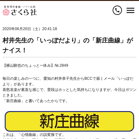
call
2020年06月20日（土）20:41:18
村井先生の「いっぽだより」の「新庄曲線」が
ナイス！
【横山験也のちょっと一休み】№.2849
毎日の楽しみの一つに、愛知の村井恭子先生からBCCで届くメール「いっぽだ
より」があります。
喜怒哀楽が素直な感じで、普段はホッとした気持ちになりますが、今日はガツン
ときました。
「新庄曲線」と書いてあったからです。
これは、「心情曲線」の誤変換です。