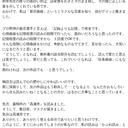
村井先生の便りの面白い所は、誤変換をわざとそのまま残し、その後に正しい言
葉を示してくれている所です。
おかげで、私は「新庄曲線」というミラクルな言葉を知り、頭がグイッと働きま
した。
プロ野球の新庄選手と言えば、「記録よりも記憶」で有名です。
心情曲線を記憶程度の読みの段階で行ったら、面白いだろうなと思ったのです。
記憶程度の読みの段階ですから、１読後でOKです。
そんな段階に心情曲線をかけば、奇妙なものもでてきて、見せ合ったら、大笑い
になるだろうと思います。
「どうして」となれば、教科書の該当部分を読むでしょうし、読んで変だと思え
ば直すでしょうし、変だと思っても、これでいいとなれば、「信条曲線」にもな
るし･･･。
面白ければ、次の作品でも･･･と思うでしょう。
物語文は読んで心の肥やしにやればいいのです。
変に深掘りして、次の作品はもう勘弁して･･･となるより、なんだかおもしろい
から次も読みたいね！となることの方が、はるかに大事なことと思っています。
先月、森鴎外の『高瀬舟』を読みました。
そうして、数日前、マスクが届きました。
気分は高瀬舟です。
ありがたく、ありがたく使える自分でありたいと思うわけです。
このように、すぐにかぶれてしまうのが私なので、私の読みは「かぶれ読み」と