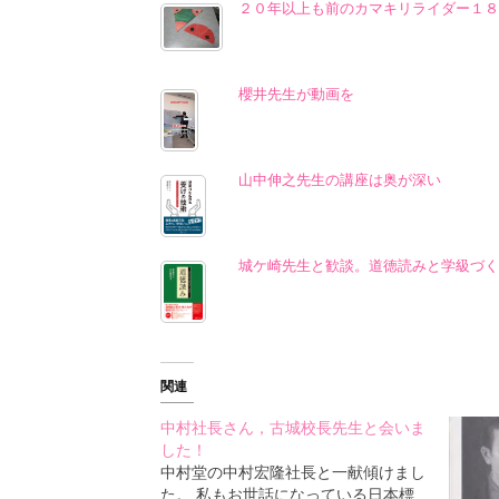
２０年以上も前のカマキリライダー１８
櫻井先生が動画を
山中伸之先生の講座は奥が深い
城ケ崎先生と歓談。道徳読みと学級づく
関連
中村社長さん，古城校長先生と会いま
した！
中村堂の中村宏隆社長と一献傾けまし
た。 私もお世話になっている日本標