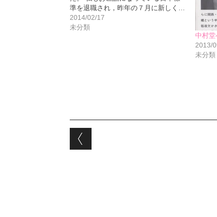
準を退職され，昨年の７月に新しく…
2014/02/17
未分類
中村堂
2013/0
未分類
Post navigation