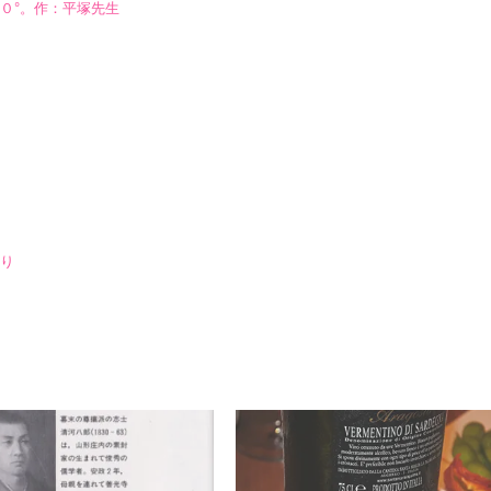
０°。作：平塚先生
り