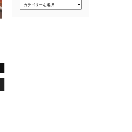
ト
ピ
ッ
ク
ス
,