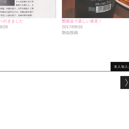
へ行きました
懇親会で楽しい発見！
9/28
2017/09/16
類似投稿
友人知人