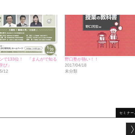
ンで133位！ 『まんがで知る
野口塾が熱い！！
学び』
2017/04/18
5/12
未分類
セミナー