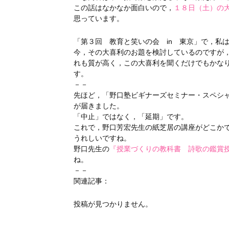
この話はなかなか面白いので，
１８日（土）の
思っています。
「第３回 教育と笑いの会 in 東京」で，私
今，その大喜利のお題を検討しているのですが
れも質が高く，この大喜利を聞くだけでもかな
す。
－－
先ほど，「野口塾ビギナーズセミナー・スペシ
が届きました。
「中止」ではなく，「延期」です。
これで，野口芳宏先生の紙芝居の講座がどこか
うれしいですね。
野口先生の
『授業づくりの教科書 詩歌の鑑賞
ね。
－－
関連記事：
投稿が見つかりません。