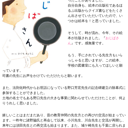
ったことがありました。
自分自身も、絵本の出版社であるほ
るぷ出版からクイズ書などをたくさ
ん出させていただいていたので、い
つかは絵本を！と思っていました。
そうして、時が流れ、今年、その絵
本が出版されました。『
おじばさ
ん
』です。感無量です。
もう、手にされている先生方もいら
っしゃると思いますが、この絵本、
学校の図書室にも入ってほしいと願
っています。
司書の先生にお声をかけていただけたらと願います。
また、法則化時代からお世話になっている野口芳宏先生の記念碑建立の除幕式に
参加することができました。
土地の名士でもある野口先生の大きな事業に関わらせていただけたことが、何よ
りうれしく思いました。
嬉しいことはまだまだあり、昔の教育仲間の先生方との再びの交流が始まってい
ます。一昨年に諸野脇氏と再会して以来、小川先生、川合先生と交流が再開し、
来年には須田先生との再交流も始まります。また、城ケ崎先生も千葉に戻られま