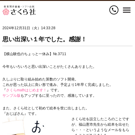
call
2024年12月31日（火）14:33:28
思い出深い１年でした。感謝！
【横山験也のちょっと一休み】№.3711
今年もいろいろと思い出深いことがたくさんありました。
久しぶりに取り組み始めた算数のソフト開発。
これが思った以上に良い形で進み、予定より1年早く完成しました。
『
さくらmathはじめます！
』です。
サンプル版
もアップするに至ったので、感激しています。
また、さくら社として初めて絵本を世に出しました。
『おじばさん』です。
さくら社を設立したころのことです
が、福山憲市先生から絵本を出せた
ら・・・というようなメールをもら