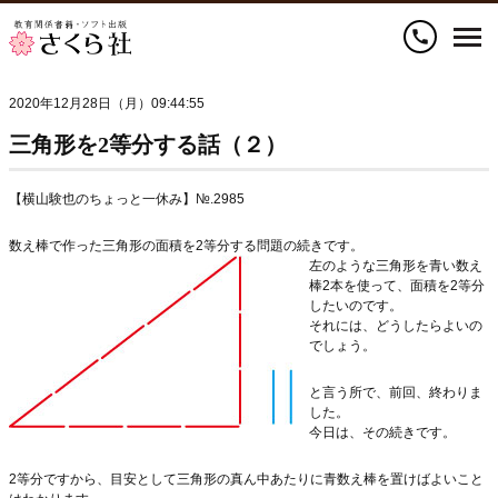
call
2020年12月28日（月）09:44:55
三角形を2等分する話（２）
【横山験也のちょっと一休み】№.2985
数え棒で作った三角形の面積を2等分する問題の続きです。
左のような三角形を青い数え
棒2本を使って、面積を2等分
したいのです。
それには、どうしたらよいの
でしょう。
と言う所で、前回、終わりま
した。
今日は、その続きです。
2等分ですから、目安として三角形の真ん中あたりに青数え棒を置けばよいこと