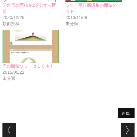
三角形の面積を2等分する問
５年＿平行四辺形の面積のソ
題
フト
2020/12/26
2013/11/09
類似投稿
未分類
円の面積ソフトは１６本！
2015/05/22
未分類
算数,
Post navigation