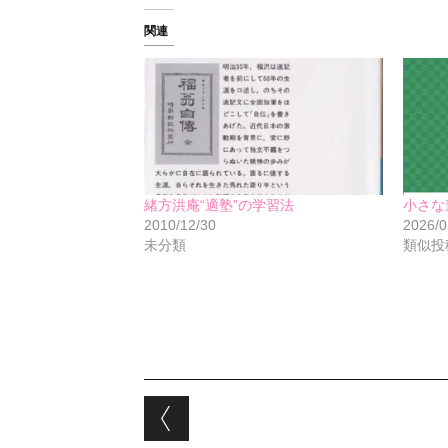
関連
緒方洪庵“適塾”の学習法
小さな
2010/12/30
2026/0
未分類
類似投
Post navigation