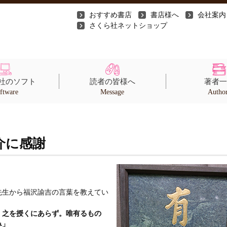
おすすめ書店
書店様へ
会社案内
さくら社ネットショップ
社のソフト
読者の皆様へ
著者一
ftware
Message
Autho
介に感謝
先生から福沢諭吉の言葉を教えてい
、之を授くにあらず。唯有るもの
み」