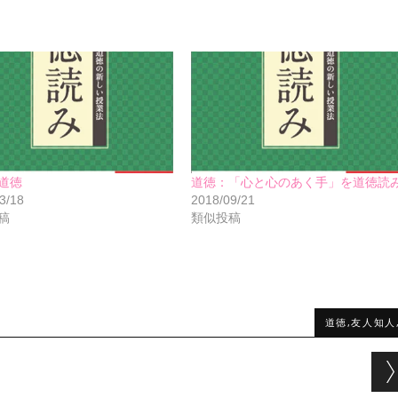
道徳
道徳：「心と心のあく手」を道徳読
3/18
2018/09/21
稿
類似投稿
道徳,友人知人