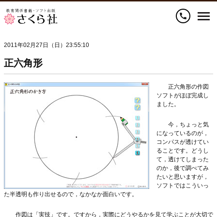
call
2011年02月27日（日）23:55:10
正六角形
正六角形の作図
ソフトがほぼ完成し
ました。
今，ちょっと気
になっているのが，
コンパスが透けてい
ることです。どうし
て，透けてしまった
のか，後で調べてみ
たいと思いますが，
ソフトではこういっ
た半透明も作り出せるので，なかなか面白いです。
作図は「実技」です。ですから，実際にどうやるかを見て学ぶことが大切で