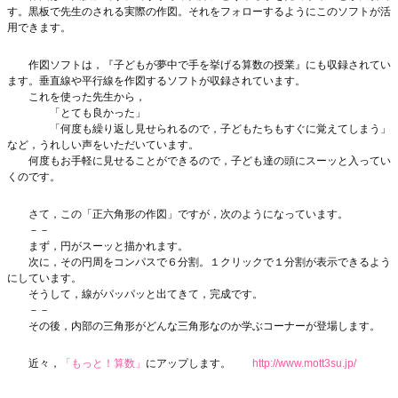
す。黒板で先生のされる実際の作図。それをフォローするようにこのソフトが活
用できます。
作図ソフトは，『子どもが夢中で手を挙げる算数の授業』にも収録されてい
ます。垂直線や平行線を作図するソフトが収録されています。
これを使った先生から，
「とても良かった」
「何度も繰り返し見せられるので，子どもたちもすぐに覚えてしまう」
など，うれしい声をいただいています。
何度もお手軽に見せることができるので，子ども達の頭にスーッと入ってい
くのです。
さて，この「正六角形の作図」ですが，次のようになっています。
－－
まず，円がスーッと描かれます。
次に，その円周をコンパスで６分割。１クリックで１分割が表示できるよう
にしています。
そうして，線がパッパッと出てきて，完成です。
－－
その後，内部の三角形がどんな三角形なのか学ぶコーナーが登場します。
近々，
「もっと！算数」
にアップします。
http://www.mott3su.jp/