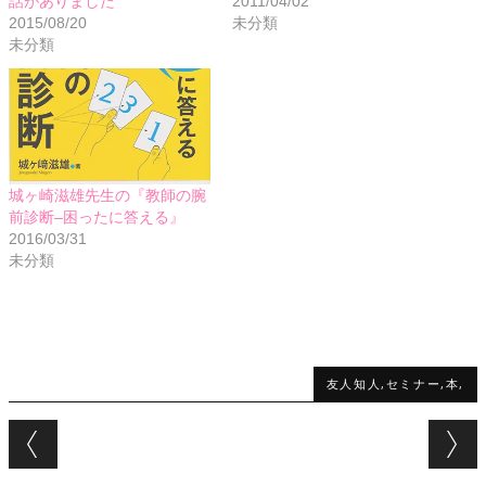
話がありました
2011/04/02
2015/08/20
未分類
未分類
城ヶ崎滋雄先生の『教師の腕
前診断–困ったに答える』
2016/03/31
未分類
友人知人,セミナー,本,
Post navigation