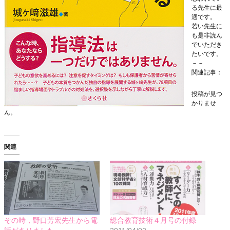
る先生に最
適です。
若い先生に
も是非読ん
でいただき
たいです。
－－
関連記事：
投稿が見つ
かりませ
ん。
関連
その時，野口芳宏先生から電
総合教育技術４月号の付録