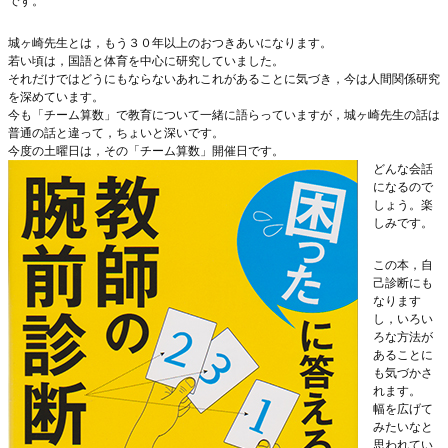
です。
城ヶ崎先生とは，もう３０年以上のおつきあいになります。
若い頃は，国語と体育を中心に研究していました。
それだけではどうにもならないあれこれがあることに気づき，今は人間関係研究
を深めています。
今も「チーム算数」で教育について一緒に語らっていますが，城ヶ崎先生の話は
普通の話と違って，ちょいと深いです。
今度の土曜日は，その「チーム算数」開催日です。
どんな会話
になるので
しょう。楽
しみです。
この本，自
己診断にも
なります
し，いろい
ろな方法が
あることに
も気づかさ
れます。
幅を広げて
みたいなと
思われてい