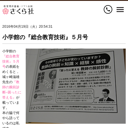
call
2016年04月19日（火）20:54:31
小学館の『総合教育技術』５月号
小学館の
『総合教育
技術』５月
号
の表紙を
めくると，
城ヶ崎滋雄
先生の
『教
師の腕前診
断–
困ったに
答える
』
が
載っていま
す。
本の脇で何
やら語って
いるのは私