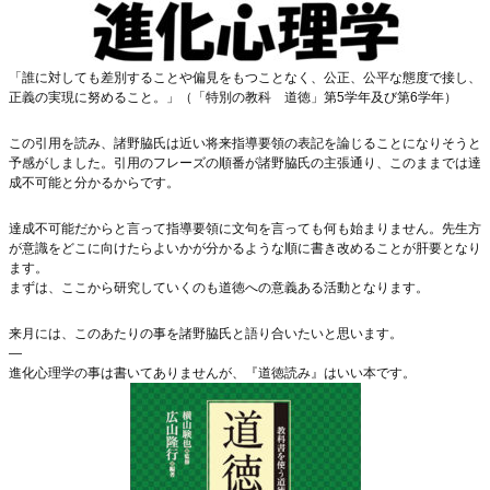
「誰に対しても差別することや偏見をもつことなく、公正、公平な態度で接し、
正義の実現に努めること。」（「特別の教科 道徳」第5学年及び第6学年）
この引用を読み、諸野脇氏は近い将来指導要領の表記を論じることになりそうと
予感がしました。引用のフレーズの順番が諸野脇氏の主張通り、このままでは達
成不可能と分かるからです。
達成不可能だからと言って指導要領に文句を言っても何も始まりません。先生方
が意識をどこに向けたらよいかが分かるような順に書き改めることが肝要となり
ます。
まずは、ここから研究していくのも道徳への意義ある活動となります。
来月には、このあたりの事を諸野脇氏と語り合いたいと思います。
—
進化心理学の事は書いてありませんが、『道徳読み』はいい本です。