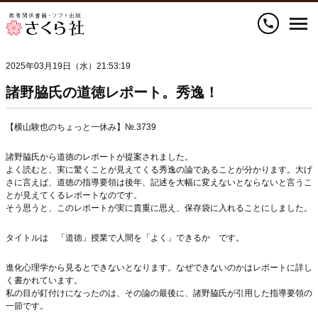
call
2025年03月19日（水）21:53:19
諸野脇氏の道徳レポート。秀逸！
【横山験也のちょっと一休み】№.3739
諸野脇氏から道徳のレポートが提案されました。
よく読むと、実に驚くことが見えてくる秀逸の論であることが分かります。大げ
さに言えば、道徳の指導要領は後年、記述を大幅に変えないとならないと言うこ
とが見えてくるレポートなのです。
そう思うと、このレポートが実に貴重に思え、保存袋に入れることにしました。
タイトルは 「道徳」授業で人間を「よく」できるか です。
進化心理学から見るとできないとなります。なぜできないのかはレポートに詳し
く書かれています。
私の目が釘付けになったのは、その論の最後に、諸野脇氏が引用した指導要領の
一節です。