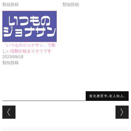
類似投稿
類似投稿
「いつものジョナサン」で新
しい活動が始まりそうです
2023/09/18
類似投稿
進化教育学,友人知人,
Post navigation