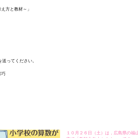
考え方と教材～」
を送ってください。
宗巧
１０月２６日（土）は，広島県の福