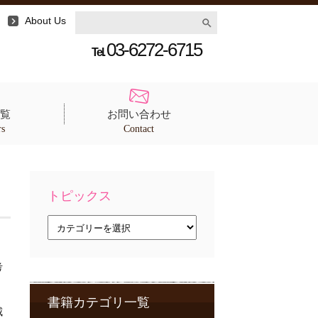
About Us
03-6272-6715
Tel.
覧
お問い合わせ
rs
Contact
トピックス
ト
ピ
ッ
ク
考
ス
書籍カテゴリ一覧
威