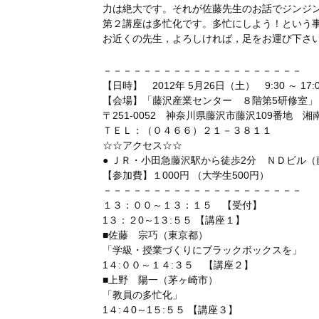
力は絶大です。それが佐藤先生のお話でジンジ
第２講座は多忙化です。多忙にしよう！という
お近くの先生，よろしければ，足をお運び下さ
－－－－－－－－－－－－－－－－－－－－
【日時】 2012年 5月26日（土） 9:30 ～ 17:0
【会場】「藤沢産業センター ８階第5研修室」
〒251-0052 神奈川県藤沢市藤沢109番地 
ＴＥＬ：（０４６６）２１－３８１１
☆☆アクセス☆☆
● ＪＲ・小田急藤沢駅から徒歩2分 ＮＤビル（
【参加費】１000円 （大学生500円）
－－－－－－－－－－－－－－－－－－－－
１３：００～１３：１５ 【受付】
1３：２0～1３:５５ 【講座１】
■佐藤 宗巧（東京都）
「学級・授業づくりにブラックボックスを」
1４:００～１４:３５ 【講座２】
■上野 陽一（茅ヶ崎市）
「教員の多忙化」
1４:４0～1５:５５ 【講座３】