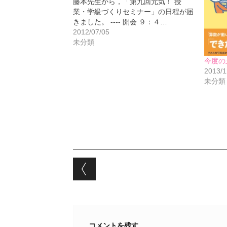
藤本先生から，「第九回元気！ 授
業・学級づくりセミナー」の日程が届
きました。 ---- 開会 ９：４…
2012/07/05
未分類
今度の
2013/1
未分類
Post navigation
コメントを残す