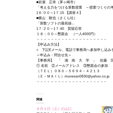
■岩瀬 正幸（茅ヶ崎市）
「考える力をつける算数授業 ～授業づくりの
1６:００～1７:15 【講座４】
■横山 験也（さくら社）
「算数ソフトの最前線」
1７:２０～1７:40 質疑応答
１８：００～懇親会 （一人4000円）
－－－－－－－－－－－－－－－－－－－－
【申込み方法】
○ 下記Eメール、電話で事務局へ参加申し込み
＜申込み・問合せ先＞
【事務局】 「 湘 南 大 学 」 佐藤 
① 名前 ②メールアドレス ③懇親会の参加
（ＴＥＬ）０８０－５６９４－４２１３
（Ｅ－ＭＡＩＬ）munesan0830@yahoo.co.jp
－－－－－－－－－－－－－－－－－－－－
関連
８月４日（土）の山口