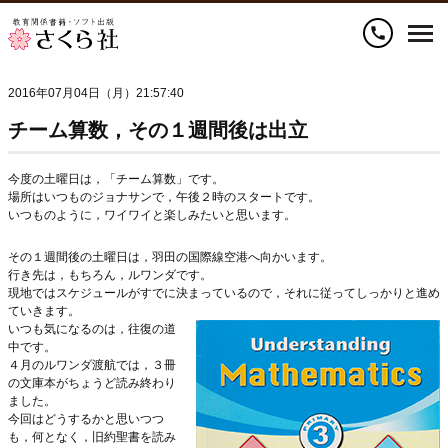
call
2016年07月04日（月）21:57:40
チーム算数，その１週間後は出立
今度の土曜日は，「チーム算数」です。
場所はいつものジョナサンで，午後２時のスタートです。
いつものように，ワイワイと楽しみたいと思います。
その１週間後の土曜日は，羽田の国際線空港へ向かいます。
行き先は，もちろん，ルワンダです。
現地ではスケジュールがすでに決まっているので，それに従ってしっかりと進め
ていきます。
いつも気にな
るのは，往復の道
中です。
４月のルワンダ渡航では，３冊
の文庫本がちょうど読み終わり
ました。
今回はどうするかと思いつつ
も，何となく，旧約聖書を読み