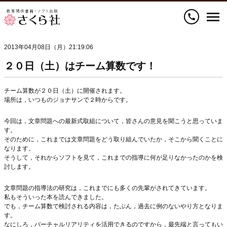
call
2013年04月08日（月）21:19:06
２０日（土）はチーム算数です！
チーム算数が２０日（土）に開催されます。
場所は，いつものジョナサンで２時からです。
今回は，文章問題への最新式取組について，皆さんの意見を聞こうと思っていま
す。
そのために，これまでは文章問題をどう取り組んでいたか，そこから聞くことに
なります。
そうして，それからソフトを見て，これまでの指導に何が足りなかったのかを検
討します。
文章問題の指導法の研究は，これまでにも多くの先輩がされてきています。
私もそういった本を読んできました。
でも，チーム算数で検討される内容は，たぶん，過去に例のないやり方となりま
す。
なにしろ，バーチャルリアリティを活用できるのですから，最先端と言ってもい