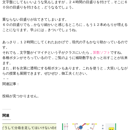
文字盤にしてもいいような気もしますが，２４時間の目盛りを付けて，そこに６
０分の目盛りを付けると，どうなるでしょう。
重ならない目盛りが出てきてしまいます。
６０の目盛りでも，かなり細かいと感じるところに，もう１２本めもりが増える
ことになります。学ぶには，きついでしょうね。
あっさり，１２時間にしてくれたおかげで，現代の子もかなり助かっているので
す。
それでも，文字盤がイマイチという子がクラスにいたら，
算数ソフト
ですね。
各種ボタンがそろっているので，ご覧のように補助数字をさっと出すことが出来
ます。
また，針を次第に透明にする桜ボタンもあります。これを使うと，大笑いしなが
らの授業も展開できます。ぜひぜひ，御工夫ください。
－－
関連記事：
投稿が見つかりません。
関連