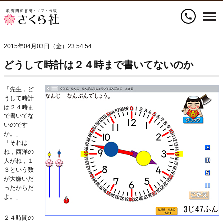
call
2015年04月03日（金）23:54:54
どうして時計は２４時まで書いてないのか
「先生，ど
うして時計
は２４時ま
で書いてな
いのです
か。」
「それは
ね，西洋の
人がね，１
３という数
が大嫌いだ
ったからだ
よ。」
２４時間の