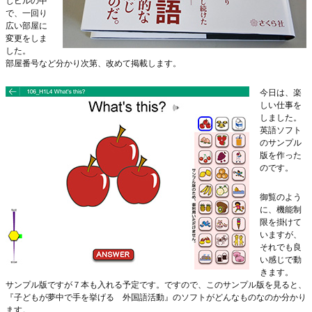
じビルの中
で、一回り
広い部屋に
変更をしま
した。
部屋番号など分かり次第、改めて掲載します。
今日は、楽
しい仕事を
しました。
英語ソフト
のサンプル
版を作った
のです。
御覧のよう
に、機能制
限を掛けて
いますが、
それでも良
い感じで動
きます。
サンプル版ですが７本も入れる予定です。ですので、このサンプル版を見ると、
『子どもが夢中で手を挙げる 外国語活動』のソフトがどんなものなのか分かり
ます。