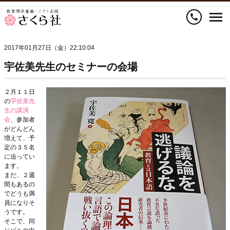
call
2017年01月27日（金）22:10:04
宇佐美先生のセミナーの会場
２月１１日
の
宇佐美先
生の講演
会
、参加者
がどんどん
増えて、予
定の３５名
に迫ってい
ます。
まだ、２週
間もあるの
でどうも満
員になりそ
うです。
そこで、同