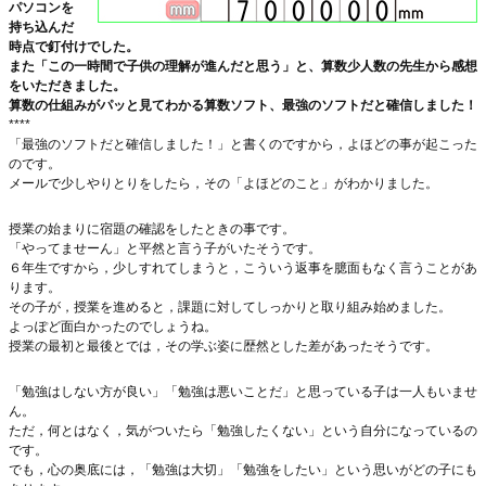
パソコンを
持ち込んだ
時点で釘付けでした。
また「この一時間で子供の理解が進んだと思う」と、算数少人数の先生から感想
をいただきました。
算数の仕組みがパッと見てわかる算数ソフト、最強のソフトだと確信しました！
****
「最強のソフトだと確信しました！」と書くのですから，よほどの事が起こった
のです。
メールで少しやりとりをしたら，その「よほどのこと」がわかりました。
授業の始まりに宿題の確認をしたときの事です。
「やってませーん」と平然と言う子がいたそうです。
６年生ですから，少しすれてしまうと，こういう返事を臆面もなく言うことがあ
ります。
その子が，授業を進めると，課題に対してしっかりと取り組み始めました。
よっぽど面白かったのでしょうね。
授業の最初と最後とでは，その学ぶ姿に歴然とした差があったそうです。
「勉強はしない方が良い」「勉強は悪いことだ」と思っている子は一人もいませ
ん。
ただ，何とはなく，気がついたら「勉強したくない」という自分になっているの
です。
でも，心の奥底には，「勉強は大切」「勉強をしたい」という思いがどの子にも