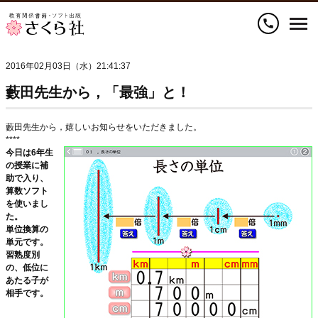
call
2016年02月03日（水）21:41:37
藪田先生から，「最強」と！
藪田先生から，嬉しいお知らせをいただきました。
****
今日は6年生
の授業に補
助で入り、
算数ソフト
を使いまし
た。
単位換算の
単元です。
習熟度別
の、低位に
あたる子が
相手です。