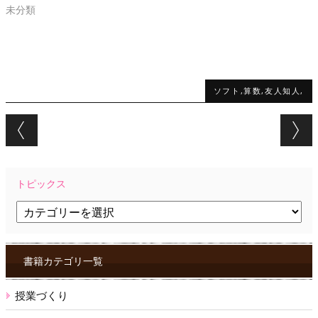
未分類
ソフト,算数,友人知人,
Post navigation
トピックス
ト
ピ
ッ
ク
ス
書籍カテゴリ一覧
授業づくり