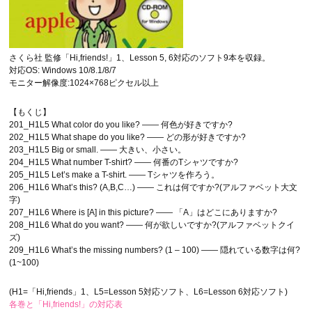
さくら社 監修「Hi,friends!」1、Lesson 5, 6対応のソフト9本を収録。
対応OS: Windows 10/8.1/8/7
モニター解像度:1024×768ピクセル以上
【もくじ】
201_H1L5 What color do you like? ―― 何色が好きですか?
202_H1L5 What shape do you like? ―― どの形が好きですか?
203_H1L5 Big or small. ―― 大きい、小さい。
204_H1L5 What number T-shirt? ―― 何番のTシャツですか?
205_H1L5 Let’s make a T-shirt. ―― Tシャツを作ろう。
206_H1L6 What’s this? (A,B,C…) ―― これは何ですか?(アルファベット大文
字)
207_H1L6 Where is [A] in this picture? ―― 「A」はどこにありますか?
208_H1L6 What do you want? ―― 何が欲しいですか?(アルファベットクイ
ズ)
209_H1L6 What’s the missing numbers? (1 – 100) ―― 隠れている数字は何?
(1~100)
(H1=「Hi,friends」1、L5=Lesson 5対応ソフト、L6=Lesson 6対応ソフト)
各巻と「Hi,friends!」の対応表