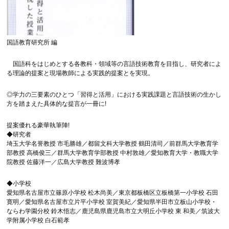
国語教育研究所 編
国語科をはじめとする各教科・領域等の言語技術教育を目指し、研究者によ
る理論的提案と現場教師による実践的提案とを実現。
◎学力の三要素のひとつ「習得と活用」における実践課題と言語技術の生かし
方を踏まえた具体的な提言が一冊に!
提案優れる豪華執筆陣!
◆研究者
埼玉大学名誉教授 市毛勝雄／都留文科大学教授 鶴田清司／前群馬大学教育学
部教授 高橋俊三／群馬大学教育学部教授 中村敦雄／愛知教育大学・教職大学
院教授 佐藤洋一／広島大学教授 難波博孝
◆小学校
愛知県名古屋市立篠原小学校 松木尚美／東京都板橋区立板橋第一小学校 石田
寛明／愛知県名古屋市立片平小学校 室賀美紀／愛知県半田市立板山小学校・
ならわ学園分校 鈴木悟志／鹿児島県鹿児島市立大明丘小学校 東 和美／筑波大
学附属小学校 白石範孝