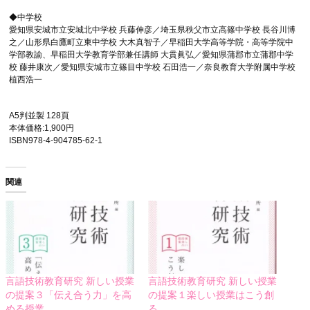
◆中学校
愛知県安城市立安城北中学校 兵藤伸彦／埼玉県秩父市立高篠中学校 長谷川博
之／山形県白鷹町立東中学校 大木真智子／早稲田大学高等学院・高等学院中
学部教諭、早稲田大学教育学部兼任講師 大貫眞弘／愛知県蒲郡市立蒲郡中学
校 藤井康次／愛知県安城市立篠目中学校 石田浩一／奈良教育大学附属中学校
植西浩一
A5判並製 128頁
本体価格:1,900円
ISBN978-4-904785-62-1
関連
言語技術教育研究 新しい授業
言語技術教育研究 新しい授業
の提案３「伝え合う力」を高
の提案１楽しい授業はこう創
める授業
る