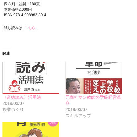
四六判・並製・180頁
本体価格2,000円
ISBN 978-4-908983-89-4
試し読みは_
こちら
_
関連
〈道徳読み〉活用法
元商社マン教師の学級経営革
2019/03/07
命
授業づくり
2019/03/07
スキルアップ