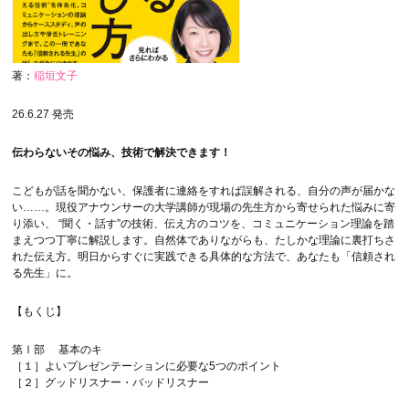
著：
稲垣文子
26.6.27 発売
伝わらないその悩み、技術で解決できます！
こどもが話を聞かない、保護者に連絡をすれば誤解される、自分の声が届かな
い……。現役アナウンサーの大学講師が現場の先生方から寄せられた悩みに寄
り添い、 “聞く・話す”の技術、伝え方のコツを、コミュニケーション理論を踏
まえつつ丁寧に解説します。自然体でありながらも、たしかな理論に裏打ちさ
れた伝え方。明日からすぐに実践できる具体的な方法で、あなたも「信頼され
る先生」に。
【もくじ】
第Ⅰ部 基本のキ
［１］よいプレゼンテーションに必要な5つのポイント
［２］グッドリスナー・バッドリスナー