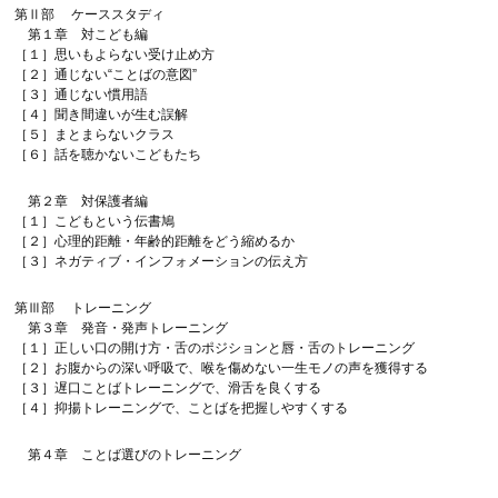
第Ⅱ部 ケーススタディ
第１章 対こども編
［１］思いもよらない受け止め方
［２］通じない“ことばの意図”
［３］通じない慣用語
［４］聞き間違いが生む誤解
［５］まとまらないクラス
［６］話を聴かないこどもたち
第２章 対保護者編
［１］こどもという伝書鳩
［２］心理的距離・年齢的距離をどう縮めるか
［３］ネガティブ・インフォメーションの伝え方
第Ⅲ部 トレーニング
第３章 発音・発声トレーニング
［１］正しい口の開け方・舌のポジションと唇・舌のトレーニング
［２］お腹からの深い呼吸で、喉を傷めない一生モノの声を獲得する
［３］遅口ことばトレーニングで、滑舌を良くする
［４］抑揚トレーニングで、ことばを把握しやすくする
第４章 ことば選びのトレーニング