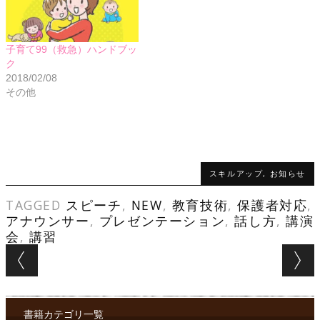
子育て99（救急）ハンドブッ
ク
2018/02/08
その他
スキルアップ
,
お知らせ
TAGGED
スピーチ
,
NEW
,
教育技術
,
保護者対応
,
アナウンサー
,
プレゼンテーション
,
話し方
,
講演
会
,
講習
Post navigation
書籍カテゴリ一覧