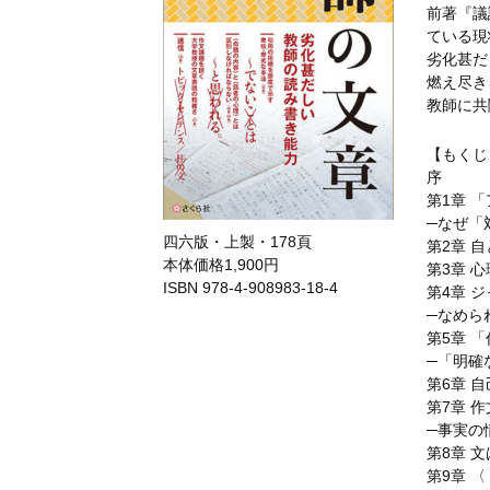
前著『議
ている現
劣化甚だ
燃え尽き
教師に共
【もくじ
序
第1章 
─なぜ「
四六版・上製・178頁
第2章 
本体価格1,900円
第3章 
ISBN 978-4-908983-18-4
第4章 
─なめら
第5章 
─「明確
第6章 
第7章 
─事実の
第8章 
第9章 