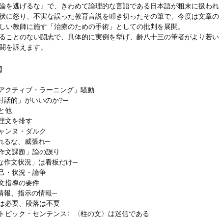
論を逃げるな』で、きわめて論理的な言語である日本語が粗末に扱われ
状に怒り、不実な誤った教育言説を叩き切ったその筆で、今度は文章の
しい教師に施す「治療のための手術」としての批判を展開。
ることのない闘志で、具体的に実例を挙げ、齢八十三の筆者がより若い
闘を訴えます。
】
「アクティブ・ラーニング」騒動
対話的」がいいのか?─
自と他
心理文を排す
ジャンヌ・ダルク
れるな、威張れ─
「作文課題」論の誤り
な作文状況」は看板だけ─
自己・状況・論争
作文指導の要件
情報、指示の情報─
文は必要、段落は不要
〈トピック・センテンス〉〈柱の文〉は迷信である