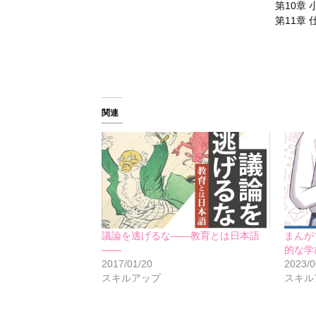
第10章
第11章
関連
議論を逃げるな――教育とは日本語
まんが
――
的な学
2017/01/20
2023/0
スキルアップ
スキル