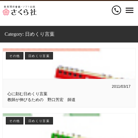
call
Category:
日めくり言葉
その他
日めくり言葉
2011/03/17
心に刻む日めくり言葉
教師が伸びるための 野口芳宏 師道
その他
日めくり言葉