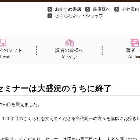
おすすめ書店
書店様へ
会社案内
さくら社ネットショップ
社のソフト
読者の皆様へ
著者一
ftware
Message
Autho
念セミナーは大盛況のうちに終了
年の節目を迎えました。
。１０年目のさくら社を支えてくださる当代随一の方々を講師にお招き
んが集まってくださり、セミナーは暖かい雰囲気の中、未来を感じつつ