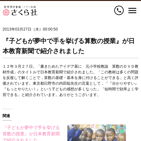
call
2013年03月27日（水）00:00:50
『子どもが夢中で手を挙げる算数の授業』が日
本教育新聞で紹介されました
１２年３月２７日。「書きためたアイデア基に 元小学校教諭 算数のＤＶＤ教
材作成」のタイトルで日本教育新聞で紹介されました。「この教材は多くの問題
を反復して解くことで，算数の基礎・基本を身に付けることができる」と高く評
価されています。東京都日野市の内田聡先生の言葉として，「『分かりやすい』
『もっとやりたい！』という子どもの感想が多くなった」「短時間で効率よく学
習できる」と紹介されています。ありがとうございます。
関連
『子どもが夢中で手を挙げる
算数の授業』が日本教育新聞
で紹介されました