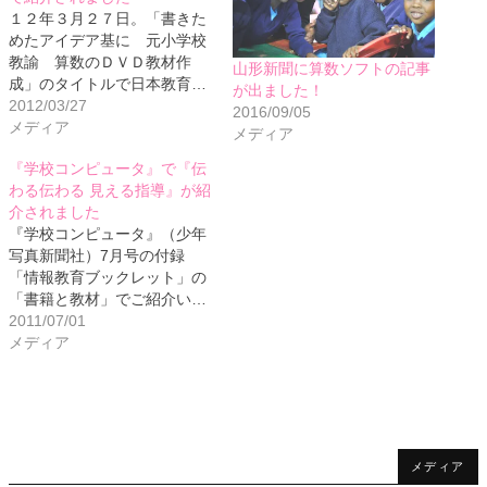
１２年３月２７日。「書きた
めたアイデア基に 元小学校
教諭 算数のＤＶＤ教材作
山形新聞に算数ソフトの記事
成」のタイトルで日本教育…
が出ました！
2012/03/27
2016/09/05
メディア
メディア
『学校コンピュータ』で『伝
わる伝わる 見える指導』が紹
介されました
『学校コンピュータ』（少年
写真新聞社）7月号の付録
「情報教育ブックレット」の
「書籍と教材」でご紹介い…
2011/07/01
メディア
メディア