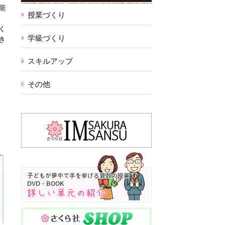
能
授業づくり
く
学級づくり
き
スキルアップ
その他