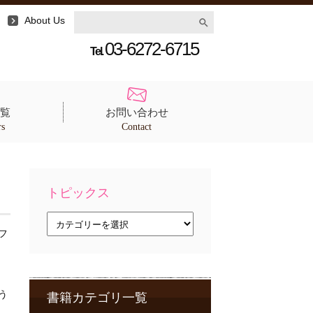
About Us
03-6272-6715
Tel.
覧
お問い合わせ
rs
Contact
トピックス
ト
ピ
フ
ッ
ク
ス
う
書籍カテゴリ一覧