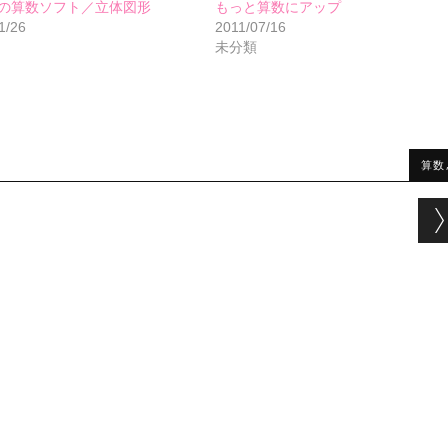
の算数ソフト／立体図形
もっと算数にアップ
1/26
2011/07/16
未分類
算数