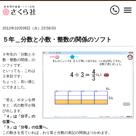
call
2012年10月09日（火）23:58:03
５年＿分数と小数・整数の関係のソフト
５年生の「分数と小
数・整数の関係」の
ソフトです。
といっても，これは
２本目です。
ちょっと，良い感じ
にできました。
「答え」ボタンを押
すと，式の数字が飛
び出します。
「４」は「分子」の
位置へ。
「３」は「分母」の位置へ。
この動きを見ていれば，わり算と分数の表記の関係はつかめます。