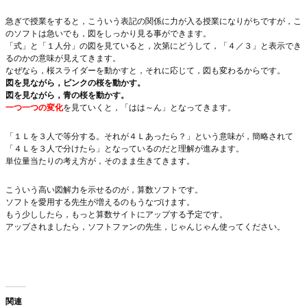
急ぎで授業をすると，こういう表記の関係に力が入る授業になりがちですが，こ
のソフトは急いでも，図をしっかり見る事ができます。
「式」と「１人分」の図を見ていると，次第にどうして，「４／３」と表示でき
るのかの意味が見えてきます。
なぜなら，桜スライダーを動かすと，それに応じて，図も変わるからです。
図を見ながら，ピンクの桜を動かす。
図を見ながら，青の桜を動かす。
一つ一つの変化
を見ていくと，「はは～ん」となってきます。
「１Ｌを３人で等分する。それが４Ｌあったら？」という意味が，簡略されて
「４Ｌを３人で分けたら」となっているのだと理解が進みます。
単位量当たりの考え方が，そのまま生きてきます。
こういう高い図解力を示せるのが，算数ソフトです。
ソフトを愛用する先生が増えるのもうなづけます。
もう少ししたら，もっと算数サイトにアップする予定です。
アップされましたら，ソフトファンの先生，じゃんじゃん使ってください。
関連