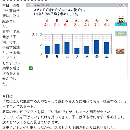
－－－－－－－－－－－－－
本日、算数
での事前学
習法に取り
組みまし
た。
五年生で単
元は「平
均」です。
事前学習法
と、横山先
生ソフト、
ものすごい
効果を感じ
ざるをえま
せんでし
た。
今日は
「次はこんな勉強するんやな～って感じをみんなに知ってもらう授業するよ。」
ってことでスタート。
教室のテレビでソフトを写しているのですが、ちょっと画面が小さい。
そこで、机を下げていすだけを持ってきて、手には何も持たせずに集めました。
次々とソフトをただ見せていきます。
途中子どもとやり取りしながら、読ませたり予想させたりはありました。