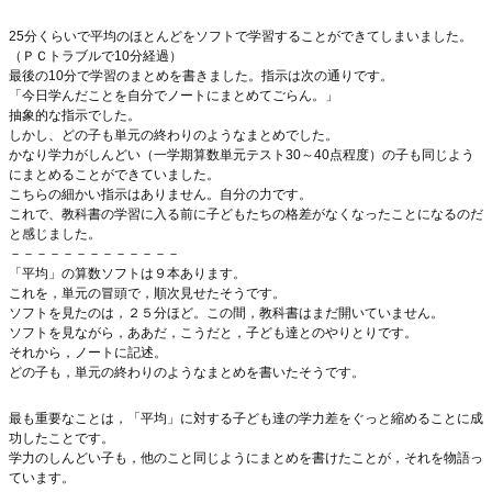
25分くらいで平均のほとんどをソフトで学習することができてしまいました。
（ＰＣトラブルで10分経過）
最後の10分で学習のまとめを書きました。指示は次の通りです。
「今日学んだことを自分でノートにまとめてごらん。」
抽象的な指示でした。
しかし、どの子も単元の終わりのようなまとめでした。
かなり学力がしんどい（一学期算数単元テスト30～40点程度）の子も同じよう
にまとめることができていました。
こちらの細かい指示はありません。自分の力です。
これで、教科書の学習に入る前に子どもたちの格差がなくなったことになるのだ
と感じました。
－－－－－－－－－－－－－
「平均」の算数ソフトは９本あります。
これを，単元の冒頭で，順次見せたそうです。
ソフトを見たのは，２５分ほど。この間，教科書はまだ開いていません。
ソフトを見ながら，ああだ，こうだと，子ども達とのやりとりです。
それから，ノートに記述。
どの子も，単元の終わりのようなまとめを書いたそうです。
最も重要なことは，「平均」に対する子ども達の学力差をぐっと縮めることに成
功したことです。
学力のしんどい子も，他のこと同じようにまとめを書けたことが，それを物語っ
ています。