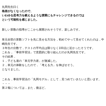
丸岡先生曰く
格差がなくなったので、
いわゆる思考力を鍛えるような授業にもチャレンジできるのでは
という可能性を感じました。
新しい算数の指導がここから展開されそうです。楽しみです。
単元全部の算数ソフトを先に見せる方法を，初めてやって見せてくれたのは，中
嶋先生です。
３年生の分数で，テストの平均点は限りなく100点に近かったそうです。
これを，「事前学習法」で意図的に取り組んだのが丸岡先生です。
その結果，
１，子ども達の「単元学力差」が激減した。
２，単元の体験をしたので，「考える力」を伸ばせそう。
となりました。
これを，事前学習法の「丸岡モデル」として，見つめていきたいと思います。
－－－
第２報については，また，後ほど。