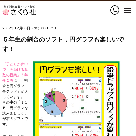
call
2012年12月06日（木）00:18:43
５年生の割合のソフト，円グラフも楽しいで
す！
『子どもが夢中
で手を挙げる算
数の授業』５年
生２巻
に，「割
合と円グラフ・
帯グラフ」が入
っています。
その中の「１１
Ｂ，円グラフを
読みましょう」
が右のソフトで
す。