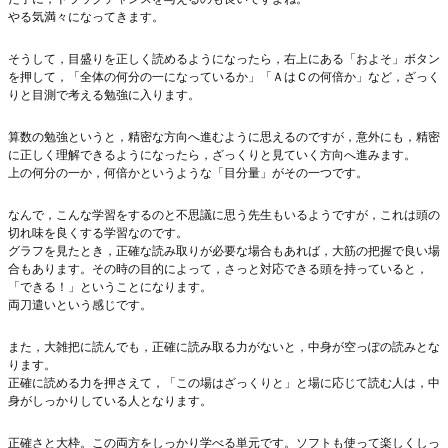
やる気満々になってきます。
そうして，目盛りを正しく読めるようになったら，右上にある「およそ」ボタン
を押して，「全体の何分の一になっているか」「ＡはＣの何倍か」など，ざっく
りと目測で考える勉強に入ります。
算数の勉強というと，精密な方向へ進むように思えるのですが，意外にも，精密
に正しく理解できるようになったら，ざっくりと見ていく方向へ進みます。
上の何分の一か，何倍かというような「目分量」がその一つです。
なんで，こんな学習をするのと不思議に思う先生もいるようですが，これは頭の
切れ味を良くする学習なのです。
グラフを見たとき，正確な読み取りが必要な場合もあれば，大筋の把握で良い場
合もあります。その時の目的によって，さっと対応できる頭を持っていると，
「できる！」ということになります。
両刀遣いという感じです。
また，大雑把に読んでも，正確に読み取る力がないと，中身が空っぽの読みとな
ります。
正確に読める力を押さえて，「この場はざっくりと」と場に応じて読む人は，中
身がしっかりしている人となります。
正確さと大枠。この両方をしっかり学べる単元です。ソフトも使って楽しくしっ