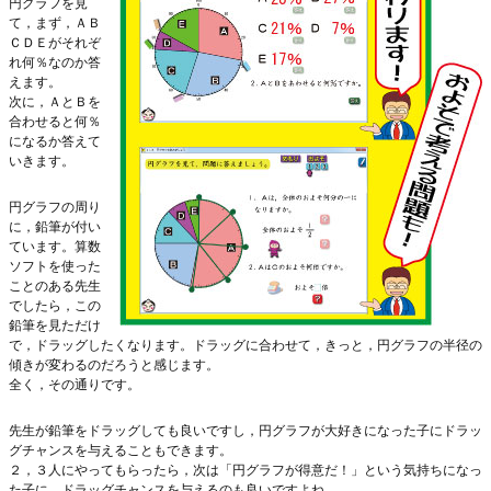
円グラフを見
て，まず，ＡＢ
ＣＤＥがそれぞ
れ何％なのか答
えます。
次に，ＡとＢを
合わせると何％
になるか答えて
いきます。
円グラフの周り
に，鉛筆が付い
ています。算数
ソフトを使った
ことのある先生
でしたら，この
鉛筆を見ただけ
で，ドラッグしたくなります。ドラッグに合わせて，きっと，円グラフの半径の
傾きが変わるのだろうと感じます。
全く，その通りです。
先生が鉛筆をドラッグしても良いですし，円グラフが大好きになった子にドラッ
グチャンスを与えることもできます。
２，３人にやってもらったら，次は「円グラフが得意だ！」という気持ちになっ
た子に，ドラッグチャンスを与えるのも良いですよね。