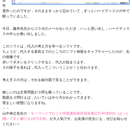
去
年
度作ったのですが，そのまますっかり忘れていて，ずっとハードディスクの中で
眠っていました。
今日，藤本先生からコラボのメールをいただき，ハッと思い出し，ハードディス
クの中らか救い出しました。
このソフトは，代入の考え方を学べるソフトです。
ちょうど，代入する直前までのところのソフト画面をキャプチャーしたのが，右
の画像です。
赤い？ボタンをクリックすると，代入が始まります。
その様子を見れば，代入ってこういうことか！と伝わります。
考え方２の方は，それを線分図で見ることができます。
嬉しいのは文章問題が３問も載っていることです。
類題を３問行えば，たいていはやり方がわかってきます。
望ましい状態になりますね。
－－
山中伸之先生の
『キーワードでひく小学校通知表所見辞典(CD-ROM付)―ぱっと
開いてすぐ書ける1973文例』
が大人気です。お友達の先生にも，ぜひお知らせ
ください！