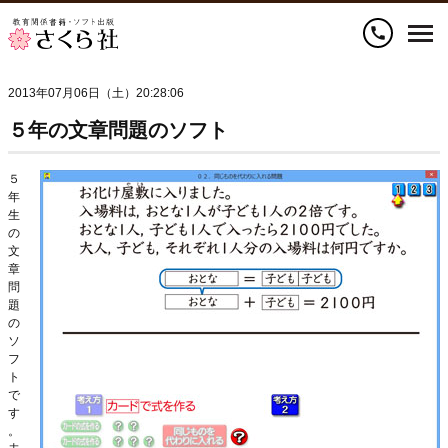
call
2013年07月06日（土）20:28:06
５年の文章問題のソフト
５
年
生
の
文
章
問
題
の
ソ
フ
ト
で
す
。