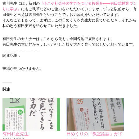
古川先生には，新刊の
『今こそ社会科の学力をつける授業を――有田式授業づく
りに学ぶ』
にもご執筆などのご協力をいただいていますが，ずっと以前から，有
田先生と言えば古川先生ということで，お力添えをいただいています。
そんなこともあって，まずは，この日めくりを先生方に見ていただき，それから
私の思う有田実践を語らせていただきました。
有田先生のセミナーは，これから先も，全国各地で展開されます。
有田先生の太い幹から，しっかりした枝が大きく育って欲しいと願っています。
－－－－－－－－－－
関連記事：
投稿が見つかりません。
関連
有田和正先生
日めくりの『教室論語』がド