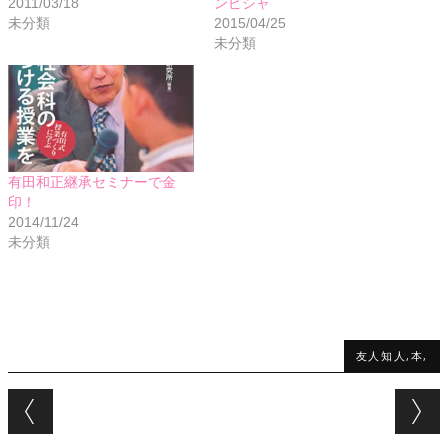
2011/03/18
ンピシャ
未分類
2015/04/25
未分類
有田和正継承セミナーで金
印！
2014/11/24
未分類
友人知人,本,
Post navigation