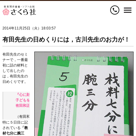
call
2014年11月25日（火）18:03:57
有田先生の日めくりには，古川先生のお力が！
有田先生のセミ
ナーで，一番最
初に話の材料と
して出したの
は，有田先生の
日めくりです。
『心に刻む日めくり言葉 
子どもを育てるための 
有田和正 　追究』
（有田和正著）
特に５日目に記
されている
「教
材七分に腕三