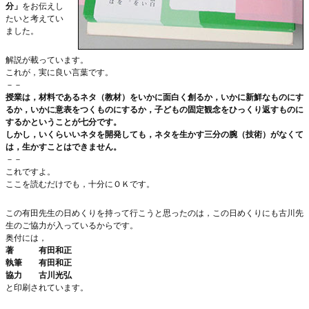
分」
をお伝えし
たいと考えてい
ました。
解説が載っています。
これが，実に良い言葉です。
－－
授業は，材料であるネタ（教材）をいかに面白く創るか，いかに新鮮なものにす
るか，いかに意表をつくものにするか，子どもの固定観念をひっくり返すものに
するかということが七分です。
しかし，いくらいいネタを開発しても，ネタを生かす三分の腕（技術）がなくて
は，生かすことはできません。
－－
これですよ。
ここを読むだけでも，十分にＯＫです。
この有田先生の日めくりを持って行こうと思ったのは，この日めくりにも古川先
生のご協力が入っているからです。
奥付には，
著 有田和正
執筆 有田和正
協力 古川光弘
と印刷されています。