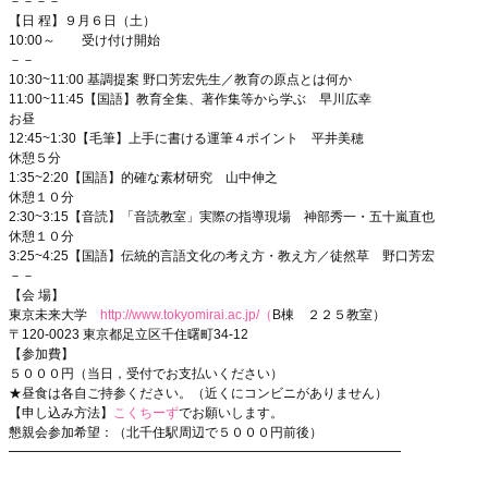
－－－－
【日 程】９月６日（土）
10:00～ 受け付け開始
－－
10:30~11:00 基調提案 野口芳宏先生／教育の原点とは何か
11:00~11:45【国語】教育全集、著作集等から学ぶ 早川広幸
お昼
12:45~1:30【毛筆】上手に書ける運筆４ポイント 平井美穂
休憩５分
1:35~2:20【国語】的確な素材研究 山中伸之
休憩１０分
2:30~3:15【音読】「音読教室」実際の指導現場 神部秀一・五十嵐直也
休憩１０分
3:25~4:25【国語】伝統的言語文化の考え方・教え方／徒然草 野口芳宏
－－
【会 場】
東京未来大学
http://www.tokyomirai.ac.jp/（
B棟 ２２５教室）
〒120-0023 東京都足立区千住曙町34-12
【参加費】
５０００円（当日，受付でお支払いください）
★昼食は各自ご持参ください。（近くにコンビニがありません）
【申し込み方法】
こくちーず
でお願いします。
懇親会参加希望：（北千住駅周辺で５０００円前後）
━━━━━━━━━━━━━━━━━━━━━━━━━━━━━━