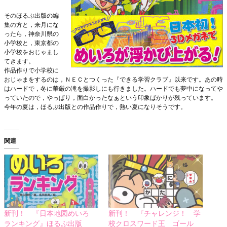
そのほるぷ出版の編
集の方と，来月にな
ったら，神奈川県の
小学校と，東京都の
小学校をおじゃまし
てきます。
作品作りで小学校に
おじゃまをするのは，ＮＥＣとつくった『できる学習クラブ』以来です。あの時
はハードで，冬に華厳の滝を撮影しにも行きました。ハードでも夢中になってや
っていたので，やっぱり，面白かったなぁという印象ばかりが残っています。
今年の夏は，ほるぷ出版との作品作りで，熱い夏になりそうです。
関連
新刊！ 『日本地図めいろ
新刊！ 『チャレンジ！ 学
ランキング』ほるぷ出版
校クロスワード王 ゴール