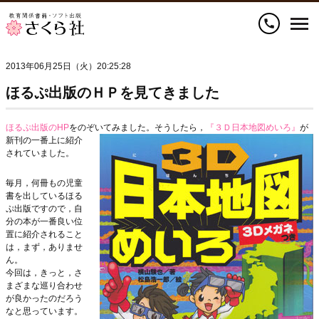
call
2013年06月25日（火）20:25:28
ほるぷ出版のＨＰを見てきました
ほるぷ出版のHP
をのぞいてみました。
そうしたら，
『３Ｄ日本地図めいろ』
が
新刊の一番上に紹介
されていました。
毎月，何冊もの児童
書を出しているほる
ぷ出版ですので，自
分の本が一番良い位
置に紹介されること
は，まず，ありませ
ん。
今回は，きっと，さ
まざまな巡り合わせ
が良かったのだろう
なと思っています。